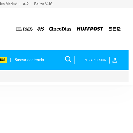
des Madrid
A-2
Baliza V-16
IOS
INICIAR SESIÓN