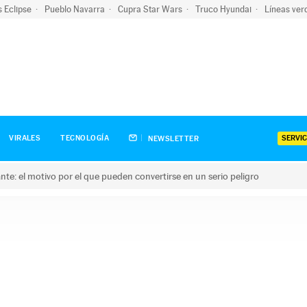
s Eclipse
Pueblo Navarra
Cupra Star Wars
Truco Hyundai
Líneas ver
SERVIC
VIRALES
TECNOLOGÍA
NEWSLETTER
olante: el motivo por el que pueden convertirse en un serio peligro
e: el motivo por el que pueden convertirse en un serio peligro