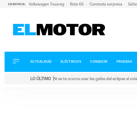
Volkswagen Touareg
Ruta 66
Caminata sorpresa
Gafa
ES NOTICIA:
ACTUALIDAD
ELÉCTRICOS
CONDUCIR
ACTUALIDAD
ELÉCTRICOS
CONDUCIR
PRUEBAS
PRUEBAS
Saltar
VIRALES
LO ÚLTIMO
Ni se te ocurra usar las gafas del eclipse al v
al
PODCAST
LO ÚLTIMO
Ni se te ocurra usar las gafas del eclipse al volant
contenido
MOTOS
TECNOLOGÍA
SUPERCOCHES
MOTORTV
PREMIOS
SERVICIOS