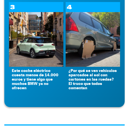
3
4
Este coche eléctrico
¿Por qué se ven vehículos
cuesta menos de 14.000
aparcados al sol con
euros y tiene algo que
cartones en las ruedas?
muchos BMW ya no
El truco que todos
ofrecen
comentan