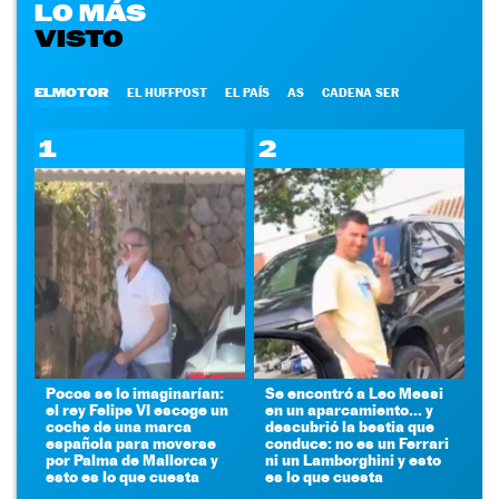
LO MÁS
VISTO
ELMOTOR
EL HUFFPOST
EL PAÍS
AS
CADENA SER
1
2
Pocos se lo imaginarían:
Se encontró a Leo Messi
el rey Felipe VI escoge un
en un aparcamiento... y
coche de una marca
descubrió la bestia que
española para moverse
conduce: no es un Ferrari
por Palma de Mallorca y
ni un Lamborghini y esto
esto es lo que cuesta
es lo que cuesta