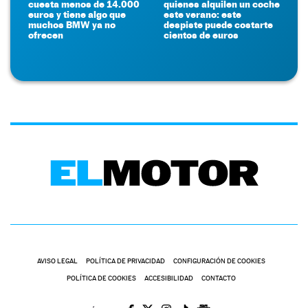
cuesta menos de 14.000
quienes alquilen un coche
euros y tiene algo que
este verano: este
muchos BMW ya no
despiste puede costarte
ofrecen
cientos de euros
AVISO LEGAL
POLÍTICA DE PRIVACIDAD
CONFIGURACIÓN DE COOKIES
POLÍTICA DE COOKIES
ACCESIBILIDAD
CONTACTO