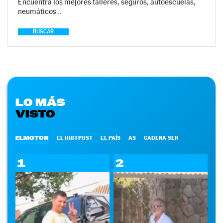
Encuentra los mejores talleres, seguros, autoescuelas,
neumáticos…
BUSCAR
LO MÁS
VISTO
ELMOTOR
EL HUFFPOST
EL PAÍS
AS
CADENA SER
1
2