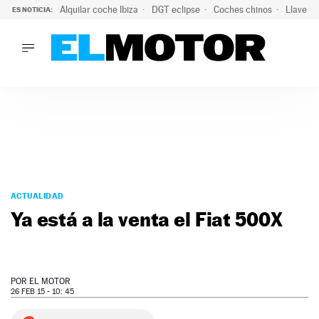
Alquilar coche Ibiza
DGT eclipse
Coches chinos
Llaves 
ES NOTICIA:
LO ÚLTIMO
Hongqi prepara su desembarco en España: SUV eléctricos c
LO ÚLTIMO
Hongqi prepara su desembarco en España: SUV eléctricos c
ACTUALIDAD
ELÉCTRICOS
CONDUCIR
PRUEBAS
Saltar
VIRALES
al
ACTUALIDAD
PODCAST
contenido
Ya está a la venta el Fiat 500X
MOTOS
TECNOLOGÍA
SUPERCOCHES
MOTORTV
POR
EL MOTOR
PREMIOS
26 FEB 15 - 10: 45
SERVICIOS