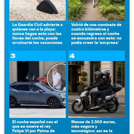
La Guardia Civil advierte a
Volvió de una caminata de
quienes van a la playa:
cuatro kilómetros y
nunca hagas esto con las
cuando regresa al coche
llaves del coche, puede
se encuentra con esto: no
arruinarte las vacaciones
podía creer la 'sorpresa'
3
4
El coche español con el
Menos de 2.500 euros,
que se mueve el rey
más segura y
Felipe VI por Palma de
tecnológica: así es la