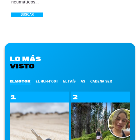
neumáticos…
BUSCAR
LO MÁS
VISTO
ELMOTOR
EL HUFFPOST
EL PAÍS
AS
CADENA SER
1
2