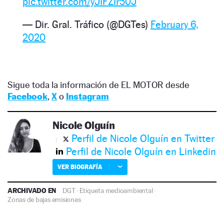
pic.twitter.com/yJIFZIr50J
— Dir. Gral. Tráfico (@DGTes)
February 6,
2020
Sigue toda la información de EL MOTOR desde
Facebook
,
X
o
Instagram
Nicole Olguín
Perfil de Nicole Olguín en Twitter
Perfil de Nicole Olguín en Linkedin
VER BIOGRAFÍA
ARCHIVADO EN
DGT
·
Etiqueta medioambiental
·
Zonas de bajas emisiones