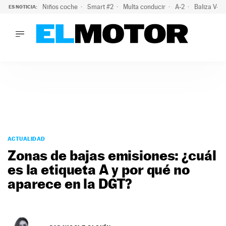
Niños coche
Smart #2
Multa conducir
A-2
Baliza V-1
ES NOTICIA:
LO ÚLTIMO
La OCU lanza un aviso a quienes alquilen un coche este vera
LO ÚLTIMO
La OCU lanza un aviso a quienes alquilen un coche este vera
ACTUALIDAD
ELÉCTRICOS
CONDUCIR
PRUEBAS
Saltar
VIRALES
al
ACTUALIDAD
PODCAST
contenido
Zonas de bajas emisiones: ¿cuál
MOTOS
es la etiqueta A y por qué no
TECNOLOGÍA
aparece en la DGT?
SUPERCOCHES
MOTORTV
PREMIOS
SERVICIOS