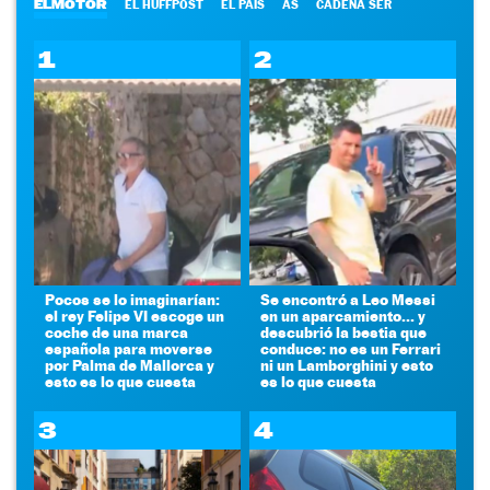
ELMOTOR
EL HUFFPOST
EL PAÍS
AS
CADENA SER
1
2
Pocos se lo imaginarían:
Se encontró a Leo Messi
el rey Felipe VI escoge un
en un aparcamiento... y
coche de una marca
descubrió la bestia que
española para moverse
conduce: no es un Ferrari
por Palma de Mallorca y
ni un Lamborghini y esto
esto es lo que cuesta
es lo que cuesta
3
4