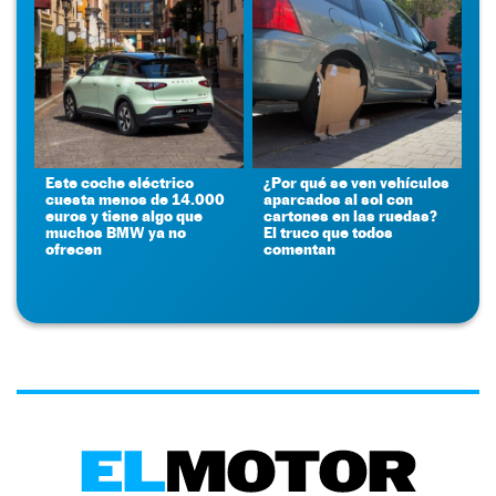
Este coche eléctrico
¿Por qué se ven vehículos
cuesta menos de 14.000
aparcados al sol con
euros y tiene algo que
cartones en las ruedas?
muchos BMW ya no
El truco que todos
ofrecen
comentan