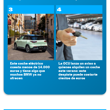
3
4
Este coche eléctrico
La OCU lanza un aviso a
cuesta menos de 14.000
quienes alquilen un coche
euros y tiene algo que
este verano: este
muchos BMW ya no
despiste puede costarte
ofrecen
cientos de euros