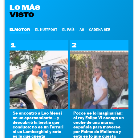
LO MÁS
VISTO
ELMOTOR
EL HUFFPOST
EL PAÍS
AS
CADENA SER
1
2
Se encontró a Leo Messi
Pocos se lo imaginarían:
en un aparcamiento... y
el rey Felipe VI escoge un
descubrió la bestia que
coche de una marca
conduce: no es un Ferrari
española para moverse
ni un Lamborghini y esto
por Palma de Mallorca y
es lo que cuesta
esto es lo que cuesta