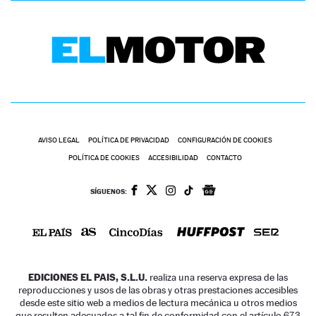
AVISO LEGAL
POLÍTICA DE PRIVACIDAD
CONFIGURACIÓN DE COOKIES
POLÍTICA DE COOKIES
ACCESIBILIDAD
CONTACTO
SÍGUENOS:
EDICIONES EL PAIS, S.L.U.
realiza una reserva expresa de las
reproducciones y usos de las obras y otras prestaciones accesibles
desde este sitio web a medios de lectura mecánica u otros medios
que resulten adecuados a tal fin de conformidad con el artículo 67.3