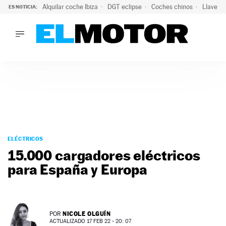
Alquilar coche Ibiza
DGT eclipse
Coches chinos
Llaves 
ES NOTICIA:
LO ÚLTIMO
El probable colapso tras el eclipse: la DGT prevé un millón 
LO ÚLTIMO
El probable colapso tras el eclipse: la DGT prevé un millón 
ACTUALIDAD
ELÉCTRICOS
CONDUCIR
PRUEBAS
Saltar
VIRALES
al
ELÉCTRICOS
PODCAST
contenido
15.000 cargadores eléctricos
MOTOS
para España y Europa
TECNOLOGÍA
SUPERCOCHES
MOTORTV
PREMIOS
NICOLE OLGUÍN
POR
SERVICIOS
ACTUALIZADO 17 FEB 22 - 20: 07