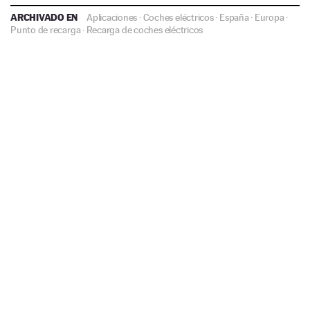
ARCHIVADO EN
Aplicaciones
·
Coches eléctricos
·
España
·
Europa
·
Punto de recarga
·
Recarga de coches eléctricos