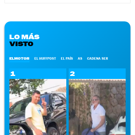
LO MÁS
VISTO
ELMOTOR
EL HUFFPOST
EL PAÍS
AS
CADENA SER
1
2