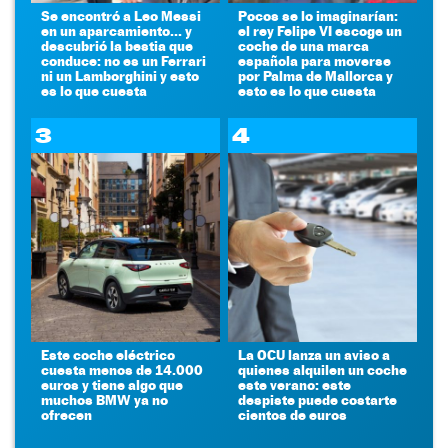
Se encontró a Leo Messi
Pocos se lo imaginarían:
en un aparcamiento... y
el rey Felipe VI escoge un
descubrió la bestia que
coche de una marca
conduce: no es un Ferrari
española para moverse
ni un Lamborghini y esto
por Palma de Mallorca y
es lo que cuesta
esto es lo que cuesta
3
4
Este coche eléctrico
La OCU lanza un aviso a
cuesta menos de 14.000
quienes alquilen un coche
euros y tiene algo que
este verano: este
muchos BMW ya no
despiste puede costarte
ofrecen
cientos de euros