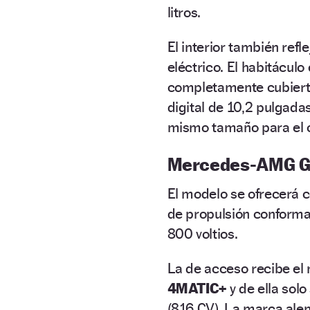
litros.
El interior también refl
eléctrico. El habitácul
completamente cubier
digital de 10,2 pulgadas
mismo tamaño para el c
Mercedes-AMG GT
El modelo se ofrecerá 
de propulsión conform
800 voltios.
La de acceso recibe e
4MATIC+
y de ella sol
(816 CV). La marca ale