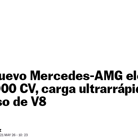
nuevo Mercedes-AMG el
00 CV, carga ultrarrápi
so de V8
Z
1 MAY 26 - 10: 23