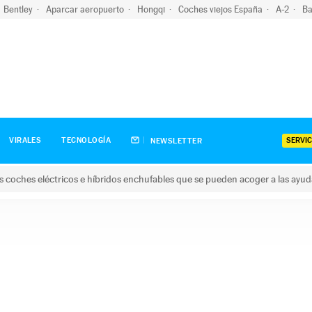
Bentley
Aparcar aeropuerto
Hongqi
Coches viejos España
A-2
Ba
SERVIC
VIRALES
TECNOLOGÍA
NEWSLETTER
s coches eléctricos e híbridos enchufables que se pueden acoger a las ayu
hes eléctricos e híbridos enchufables que se pueden acoger a la