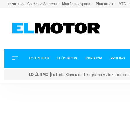
Coches eléctricos
Matrícula españa
Plan Auto+
VTC
ES NOTICIA:
ACTUALIDAD
ELÉCTRICOS
CONDUCIR
ACTUALIDAD
ELÉCTRICOS
CONDUCIR
PRUEBAS
PRUEBAS
Saltar
VIRALES
LO ÚLTIMO
La Lista Blanca del Programa Auto+: todos lo
al
PODCAST
LO ÚLTIMO
La Lista Blanca del Programa Auto+: todos los coc
contenido
MOTOS
TECNOLOGÍA
SUPERCOCHES
MOTORTV
PREMIOS
SERVICIOS