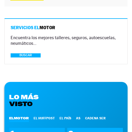
SERVICIOS EL
MOTOR
Encuentra los mejores talleres, seguros, autoescuelas,
neumáticos…
BUSCAR
LO MÁS
VISTO
ELMOTOR
EL HUFFPOST
EL PAÍS
AS
CADENA SER