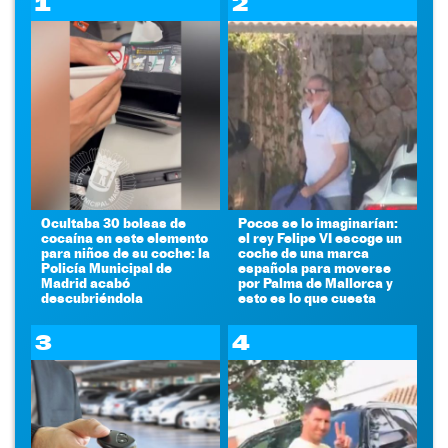
1
2
Ocultaba 30 bolsas de
Pocos se lo imaginarían:
cocaína en este elemento
el rey Felipe VI escoge un
para niños de su coche: la
coche de una marca
Policía Municipal de
española para moverse
Madrid acabó
por Palma de Mallorca y
descubriéndola
esto es lo que cuesta
3
4