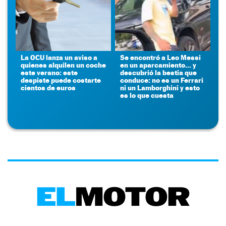
La OCU lanza un aviso a
Se encontró a Leo Messi
quienes alquilen un coche
en un aparcamiento... y
este verano: este
descubrió la bestia que
despiste puede costarte
conduce: no es un Ferrari
cientos de euros
ni un Lamborghini y esto
es lo que cuesta