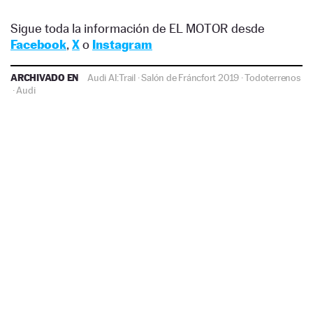
Sigue toda la información de EL MOTOR desde
Facebook
,
X
o
Instagram
ARCHIVADO EN
Audi AI:Trail
·
Salón de Fráncfort 2019
·
Todoterrenos
·
Audi