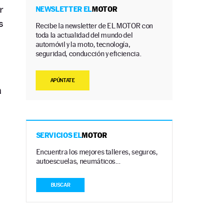
r
NEWSLETTER EL
MOTOR
s
Recibe la newsletter de EL MOTOR con
toda la actualidad del mundo del
automóvil y la moto, tecnología,
seguridad, conducción y eficiencia.
APÚNTATE
a
SERVICIOS EL
MOTOR
Encuentra los mejores talleres, seguros,
autoescuelas, neumáticos…
BUSCAR