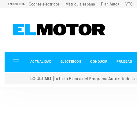
Coches eléctricos
Matrícula españa
Plan Auto+
VTC
ES NOTICIA:
ACTUALIDAD
ELÉCTRICOS
CONDUCIR
ACTUALIDAD
ELÉCTRICOS
CONDUCIR
PRUEBAS
PRUEBAS
Saltar
VIRALES
LO ÚLTIMO
La Lista Blanca del Programa Auto+: todos lo
al
PODCAST
LO ÚLTIMO
La Lista Blanca del Programa Auto+: todos los coc
contenido
MOTOS
TECNOLOGÍA
SUPERCOCHES
MOTORTV
PREMIOS
SERVICIOS