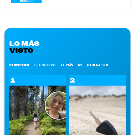
BUSCAR
LO MÁS
VISTO
ELMOTOR
EL HUFFPOST
EL PAÍS
AS
CADENA SER
1
2