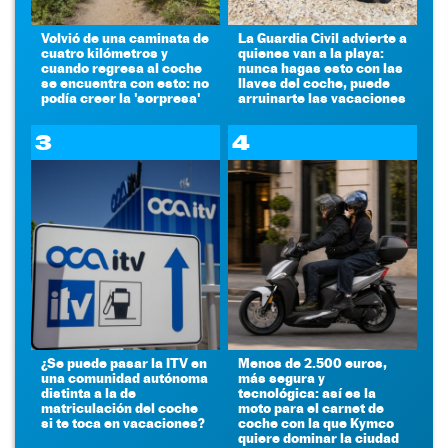
Volvió de una caminata de
La Guardia Civil advierte a
cuatro kilómetros y
quienes van a la playa:
cuando regresa al coche
nunca hagas esto con las
se encuentra con esto: no
llaves del coche, puede
podía creer la 'sorpresa'
arruinarte las vacaciones
3
4
¿Se puede pasar la ITV en
Menos de 2.500 euros,
una comunidad autónoma
más segura y
distinta a la de
tecnológica: así es la
matriculación del coche
moto para el carnet de
si te toca en vacaciones?
coche con la que Kymco
quiere dominar la ciudad