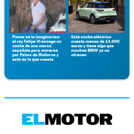
Pocos se lo imaginarían:
Este coche eléctrico
el rey Felipe VI escoge un
cuesta menos de 14.000
coche de una marca
euros y tiene algo que
española para moverse
muchos BMW ya no
por Palma de Mallorca y
ofrecen
esto es lo que cuesta