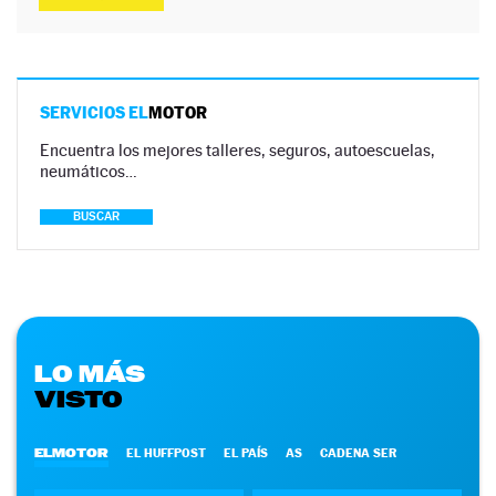
SERVICIOS EL
MOTOR
Encuentra los mejores talleres, seguros, autoescuelas,
neumáticos…
BUSCAR
LO MÁS
VISTO
ELMOTOR
EL HUFFPOST
EL PAÍS
AS
CADENA SER