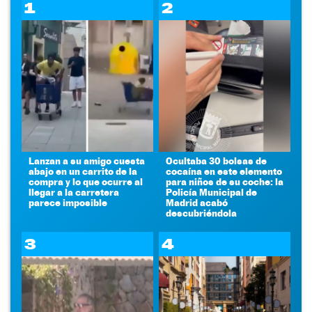
1
2
Lanzan a su amigo cuesta
Ocultaba 30 bolsas de
abajo en un carrito de la
cocaína en este elemento
compra y lo que ocurre al
para niños de su coche: la
llegar a la carretera
Policía Municipal de
parece imposible
Madrid acabó
descubriéndola
3
4