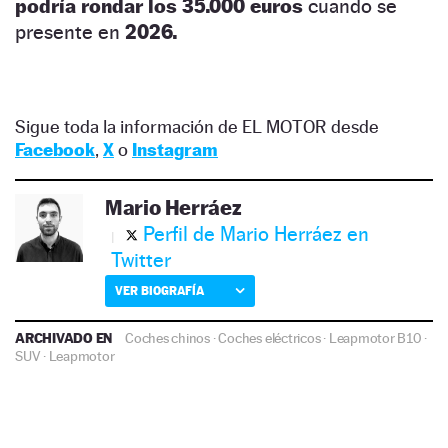
podría rondar los 35.000 euros
cuando se
presente en
2026.
Sigue toda la información de EL MOTOR desde
Facebook
,
X
o
Instagram
Mario Herráez
Perfil de Mario Herráez en
Twitter
VER BIOGRAFÍA
ARCHIVADO EN
Coches chinos
·
Coches eléctricos
·
Leapmotor B10
·
SUV
·
Leapmotor