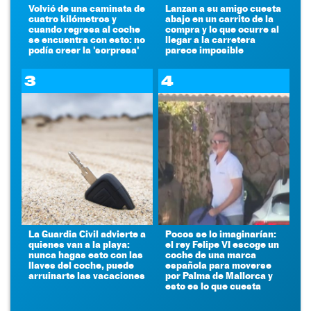
Volvió de una caminata de
Lanzan a su amigo cuesta
cuatro kilómetros y
abajo en un carrito de la
cuando regresa al coche
compra y lo que ocurre al
se encuentra con esto: no
llegar a la carretera
podía creer la 'sorpresa'
parece imposible
3
4
La Guardia Civil advierte a
Pocos se lo imaginarían:
quienes van a la playa:
el rey Felipe VI escoge un
nunca hagas esto con las
coche de una marca
llaves del coche, puede
española para moverse
arruinarte las vacaciones
por Palma de Mallorca y
esto es lo que cuesta