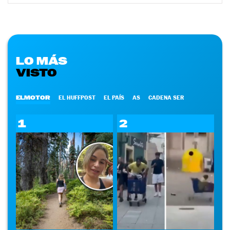
LO MÁS
VISTO
ELMOTOR
EL HUFFPOST
EL PAÍS
AS
CADENA SER
1
2