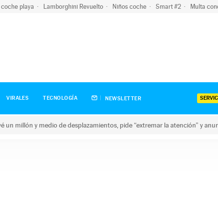
 coche playa
Lamborghini Revuelto
Niños coche
Smart #2
Multa con
SERVIC
VIRALES
TECNOLOGÍA
NEWSLETTER
revé un millón y medio de desplazamientos, pide “extremar la atención” y anu
n millón y medio de desplazamientos, pide “extremar la atención”