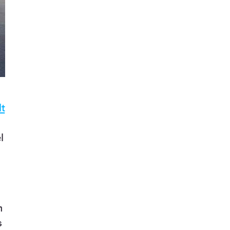
t
l
n
s