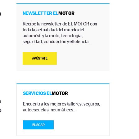
n
NEWSLETTER EL
MOTOR
Recibe la newsletter de EL MOTOR con
toda la actualidad del mundo del
automóvil y la moto, tecnología,
seguridad, conducción y eficiencia.
APÚNTATE
SERVICIOS EL
MOTOR
n
Encuentra los mejores talleres, seguros,
e
autoescuelas, neumáticos…
BUSCAR