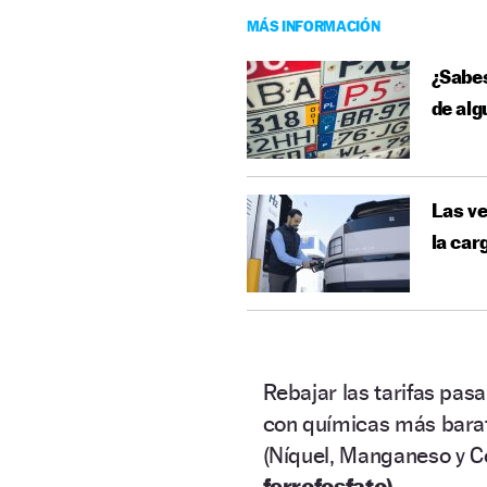
MÁS INFORMACIÓN
¿Sabes
de alg
Las ve
la car
Rebajar las tarifas pas
con químicas más barata
(Níquel, Manganeso y C
ferrofosfato).