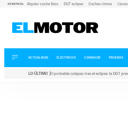
Alquilar coche Ibiza
DGT eclipse
Coches chinos
Llaves
ES NOTICIA:
ACTUALIDAD
ELÉCTRICOS
CONDUCIR
ACTUALIDAD
ELÉCTRICOS
CONDUCIR
PRUEBAS
PRUEBAS
Saltar
VIRALES
LO ÚLTIMO
El probable colapso tras el eclipse: la DGT p
al
PODCAST
LO ÚLTIMO
El probable colapso tras el eclipse: la DGT prevé u
contenido
MOTOS
TECNOLOGÍA
SUPERCOCHES
MOTORTV
PREMIOS
SERVICIOS