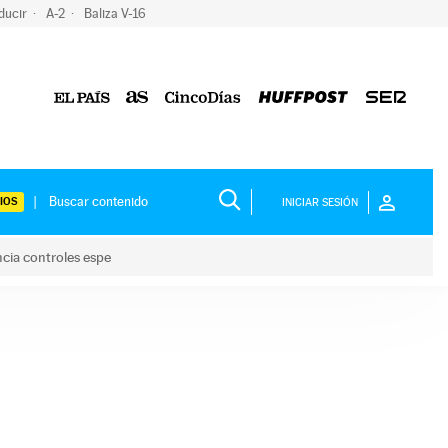
ducir
A-2
Baliza V-16
IOS
INICIAR SESIÓN
ncia controles espe
 y anuncia controles espe