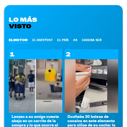
LO MÁS
VISTO
ELMOTOR
EL HUFFPOST
EL PAÍS
AS
CADENA SER
1
2
Lanzan a su amigo cuesta
Ocultaba 30 bolsas de
abajo en un carrito de la
cocaína en este elemento
compra y lo que ocurre al
para niños de su coche: la