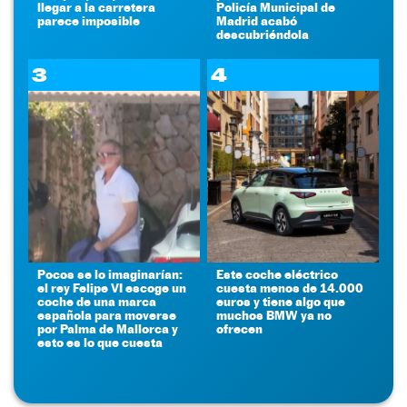
llegar a la carretera
Policía Municipal de
parece imposible
Madrid acabó
descubriéndola
3
4
Pocos se lo imaginarían:
Este coche eléctrico
el rey Felipe VI escoge un
cuesta menos de 14.000
coche de una marca
euros y tiene algo que
española para moverse
muchos BMW ya no
por Palma de Mallorca y
ofrecen
esto es lo que cuesta