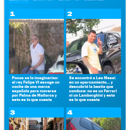
1
2
Pocos se lo imaginarían:
Se encontró a Leo Messi
el rey Felipe VI escoge un
en un aparcamiento... y
coche de una marca
descubrió la bestia que
española para moverse
conduce: no es un Ferrari
por Palma de Mallorca y
ni un Lamborghini y esto
esto es lo que cuesta
es lo que cuesta
3
4