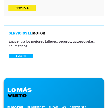
APÚNTATE
SERVICIOS EL
MOTOR
Encuentra los mejores talleres, seguros, autoescuelas,
neumáticos…
BUSCAR
LO MÁS
VISTO
ELMOTOR
EL HUFFPOST
EL PAÍS
AS
CADENA SER