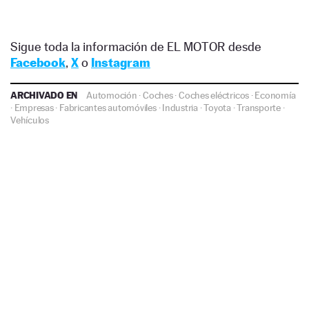
Sigue toda la información de EL MOTOR desde
Facebook
,
X
o
Instagram
ARCHIVADO EN
Automoción
·
Coches
·
Coches eléctricos
·
Economía
·
Empresas
·
Fabricantes automóviles
·
Industria
·
Toyota
·
Transporte
·
Vehículos