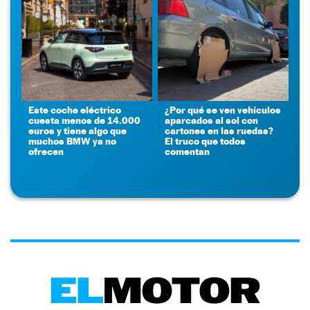
Este coche eléctrico
¿Por qué se ven vehículos
cuesta menos de 14.000
aparcados al sol con
euros y tiene algo que
cartones en las ruedas?
muchos BMW ya no
El truco que todos
ofrecen
comentan