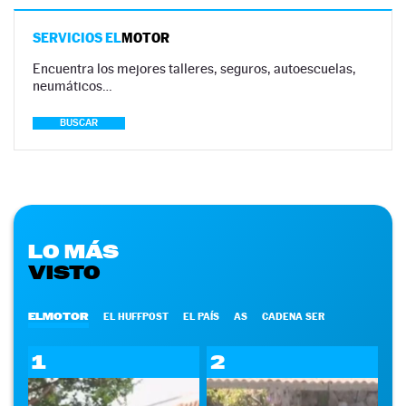
SERVICIOS EL
MOTOR
Encuentra los mejores talleres, seguros, autoescuelas,
neumáticos…
BUSCAR
LO MÁS
VISTO
ELMOTOR
EL HUFFPOST
EL PAÍS
AS
CADENA SER
1
2