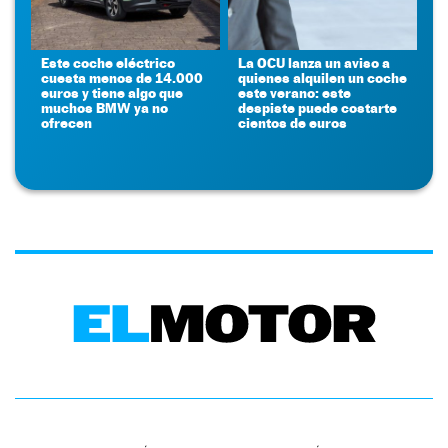
Este coche eléctrico
La OCU lanza un aviso a
cuesta menos de 14.000
quienes alquilen un coche
euros y tiene algo que
este verano: este
muchos BMW ya no
despiste puede costarte
ofrecen
cientos de euros