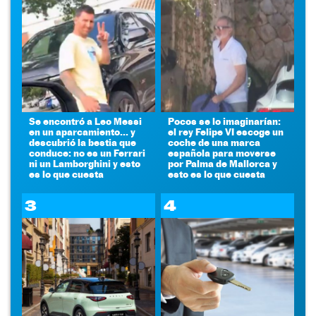
Se encontró a Leo Messi
Pocos se lo imaginarían:
en un aparcamiento... y
el rey Felipe VI escoge un
descubrió la bestia que
coche de una marca
conduce: no es un Ferrari
española para moverse
ni un Lamborghini y esto
por Palma de Mallorca y
es lo que cuesta
esto es lo que cuesta
3
4