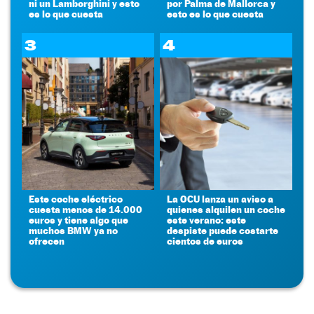
ni un Lamborghini y esto
por Palma de Mallorca y
es lo que cuesta
esto es lo que cuesta
3
4
Este coche eléctrico
La OCU lanza un aviso a
cuesta menos de 14.000
quienes alquilen un coche
euros y tiene algo que
este verano: este
muchos BMW ya no
despiste puede costarte
ofrecen
cientos de euros