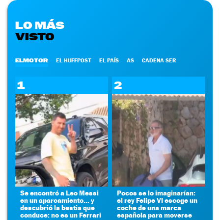
LO MÁS
VISTO
ELMOTOR
EL HUFFPOST
EL PAÍS
AS
CADENA SER
1
2
Se encontró a Leo Messi
Pocos se lo imaginarían:
en un aparcamiento... y
el rey Felipe VI escoge un
descubrió la bestia que
coche de una marca
conduce: no es un Ferrari
española para moverse