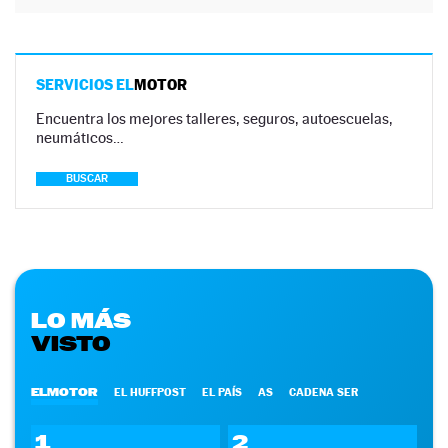
SERVICIOS EL
MOTOR
Encuentra los mejores talleres, seguros, autoescuelas,
neumáticos…
BUSCAR
LO MÁS
VISTO
ELMOTOR
EL HUFFPOST
EL PAÍS
AS
CADENA SER
1
2