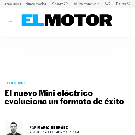
Niños coche
Smart #2
Multa conducir
A-2
Baliza V-1
ES NOTICIA:
LO ÚLTIMO
La policía advierte de este peligro y esta es una buena soluc
LO ÚLTIMO
La policía advierte de este peligro y esta es una buena soluci
ACTUALIDAD
ELÉCTRICOS
CONDUCIR
PRUEBAS
Saltar
VIRALES
al
ELÉCTRICOS
PODCAST
contenido
El nuevo Mini eléctrico
MOTOS
evoluciona un formato de éxito
TECNOLOGÍA
SUPERCOCHES
MOTORTV
PREMIOS
MARIO HERRÁEZ
POR
SERVICIOS
ACTUALIZADO 13 ABR 23 - 13: 04