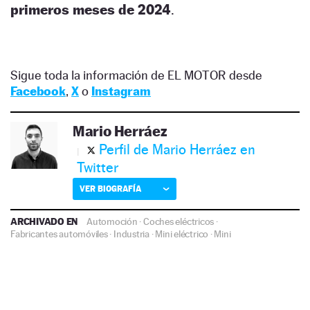
primeros meses de 2024
.
Sigue toda la información de EL MOTOR desde
Facebook
,
X
o
Instagram
Mario Herráez
Perfil de Mario Herráez en
Twitter
VER BIOGRAFÍA
ARCHIVADO EN
Automoción
·
Coches eléctricos
·
Fabricantes automóviles
·
Industria
·
Mini eléctrico
·
Mini