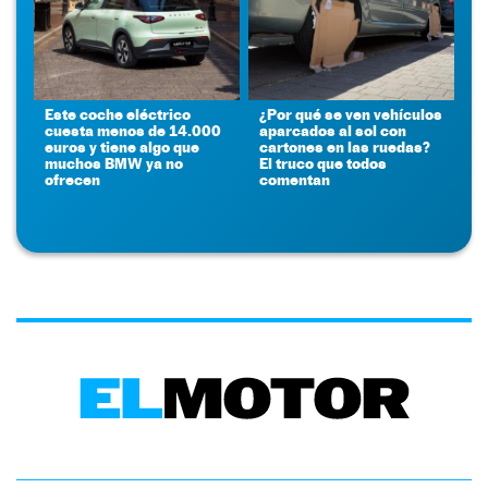
Este coche eléctrico
¿Por qué se ven vehículos
cuesta menos de 14.000
aparcados al sol con
euros y tiene algo que
cartones en las ruedas?
muchos BMW ya no
El truco que todos
ofrecen
comentan