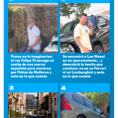
Pocos se lo imaginarían:
Se encontró a Leo Messi
el rey Felipe VI escoge un
en un aparcamiento... y
coche de una marca
descubrió la bestia que
española para moverse
conduce: no es un Ferrari
por Palma de Mallorca y
ni un Lamborghini y esto
esto es lo que cuesta
es lo que cuesta
3
4