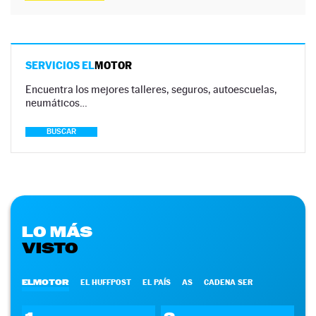
SERVICIOS EL
MOTOR
Encuentra los mejores talleres, seguros, autoescuelas,
neumáticos…
BUSCAR
LO MÁS
VISTO
ELMOTOR
EL HUFFPOST
EL PAÍS
AS
CADENA SER