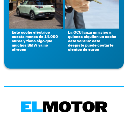
Este coche eléctrico
La OCU lanza un aviso a
cuesta menos de 14.000
quienes alquilen un coche
euros y tiene algo que
este verano: este
muchos BMW ya no
despiste puede costarte
ofrecen
cientos de euros