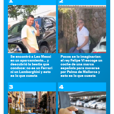
1
2
Se encontró a Leo Messi
Pocos se lo imaginarían:
en un aparcamiento... y
el rey Felipe VI escoge un
descubrió la bestia que
coche de una marca
conduce: no es un Ferrari
española para moverse
ni un Lamborghini y esto
por Palma de Mallorca y
es lo que cuesta
esto es lo que cuesta
3
4