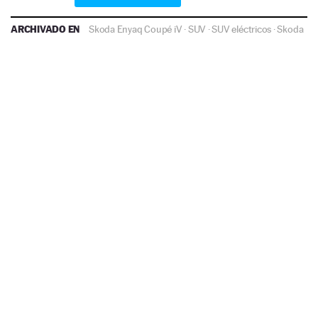
ARCHIVADO EN
Skoda Enyaq Coupé iV
·
SUV
·
SUV eléctricos
·
Skoda