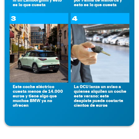
es lo que cuesta
esto es lo que cuesta
3
4
Este coche eléctrico
La OCU lanza un aviso a
cuesta menos de 14.000
quienes alquilen un coche
euros y tiene algo que
este verano: este
muchos BMW ya no
despiste puede costarte
ofrecen
cientos de euros