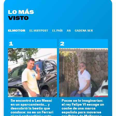
LO MÁS
VISTO
ELMOTOR
EL HUFFPOST
EL PAÍS
AS
CADENA SER
1
2
Se encontró a Leo Messi
Pocos se lo imaginarían:
en un aparcamiento... y
el rey Felipe VI escoge un
descubrió la bestia que
coche de una marca
conduce: no es un Ferrari
española para moverse
ni un Lamborghini y esto
por Palma de Mallorca y