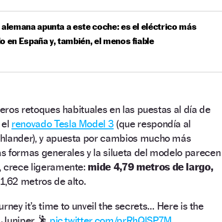
 alemana apunta a este coche: es el eléctrico más
o en España y, también, el menos fiable
geros retoques habituales en las puestas al día de
 el
renovado Tesla Model 3
(que respondía al
ghlander), y apuesta por cambios mucho más
las formas generales y la silueta del modelo parecen
, crece ligeramente:
mide 4,79 metros de largo,
1,62 metros de alto.
ourney it’s time to unveil the secrets… Here is the
 Juniper 🕺
pic.twitter.com/prRhQlSP7M