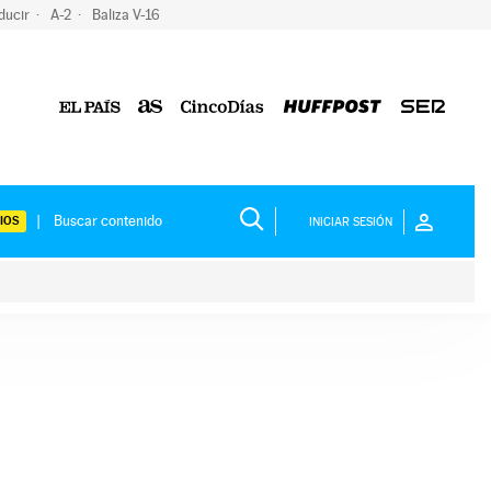
ducir
A-2
Baliza V-16
IOS
INICIAR SESIÓN
ium