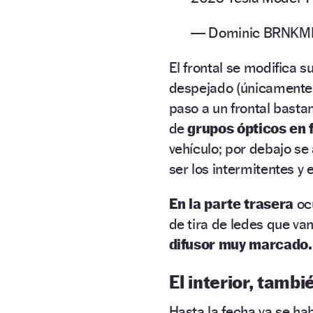
— Dominic BRNKM
El frontal se modifica 
despejado (únicamente 
paso a un frontal basta
de
grupos ópticos en 
vehículo; por debajo s
ser los intermitentes y 
En la parte trasera
ocu
de tira de ledes que v
difusor muy marcado.
El interior, tambi
Hasta la fecha ya se ha