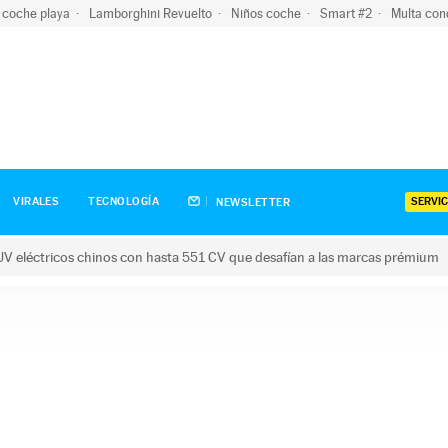
 coche playa
Lamborghini Revuelto
Niños coche
Smart #2
Multa con
SERVIC
VIRALES
TECNOLOGÍA
NEWSLETTER
V eléctricos chinos con hasta 551 CV que desafían a las marcas prémium
tricos chinos con hasta 551 CV que desafían a las marcas prém