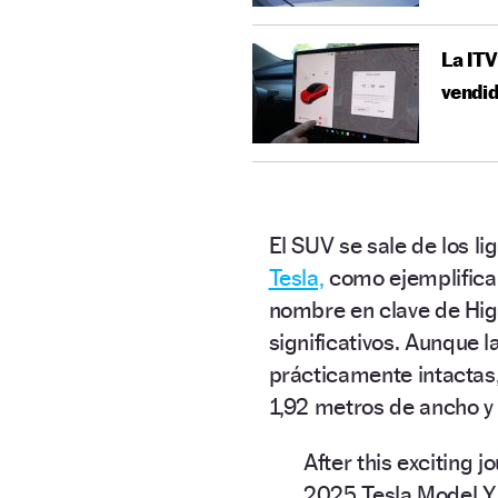
La ITV
vendid
El SUV se sale de los li
Tesla,
como ejemplifica
nombre en clave de Hi
significativos. Aunque 
prácticamente intactas
1,92 metros de ancho y 
After this exciting j
2025 Tesla Model Y