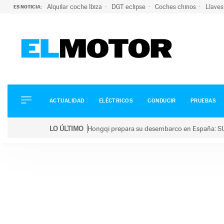
Alquilar coche Ibiza
DGT eclipse
Coches chinos
Llaves
ES NOTICIA:
ACTUALIDAD
ELÉCTRICOS
CONDUCIR
ACTUALIDAD
ELÉCTRICOS
CONDUCIR
PRUEBAS
PRUEBAS
Saltar
VIRALES
LO ÚLTIMO
Hongqi prepara su desembarco en España: SU
al
PODCAST
LO ÚLTIMO
Hongqi prepara su desembarco en España: SUV eléc
contenido
MOTOS
TECNOLOGÍA
SUPERCOCHES
MOTORTV
PREMIOS
SERVICIOS