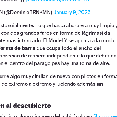
N (@DominicBRNKMN)
January 9, 2025
sustancialmente. Lo que hasta ahora era muy limpio 
con dos grandes faros en forma de lágrimas) da
nte más intrincado. El Model Y se apunta a la moda
forma de barra
que ocupa todo el ancho del
e aprecian de manera independiente lo que deberían
en el centro del paragolpes hay una toma de aire.
rre algo muy similar, de nuevo con pilotos en form
an de extremo a extremo y luciendo además
un
én al descubierto
bía visto alguna imagen del habitáculo en
filtracione