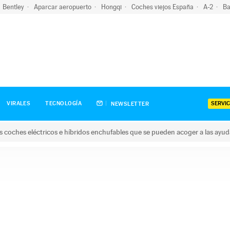
Bentley
Aparcar aeropuerto
Hongqi
Coches viejos España
A-2
Ba
SERVIC
VIRALES
TECNOLOGÍA
NEWSLETTER
s coches eléctricos e híbridos enchufables que se pueden acoger a las ayu
hes eléctricos e híbridos enchufables que se pueden acoger a la