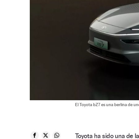
El Toyota bZ7 es una berlina de un
Toyota ha sido una de l