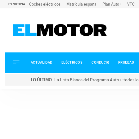
Coches eléctricos
Matrícula españa
Plan Auto+
VTC
ES NOTICIA:
ACTUALIDAD
ELÉCTRICOS
CONDUCIR
ACTUALIDAD
ELÉCTRICOS
CONDUCIR
PRUEBAS
PRUEBAS
Saltar
VIRALES
LO ÚLTIMO
La Lista Blanca del Programa Auto+: todos lo
al
PODCAST
LO ÚLTIMO
La Lista Blanca del Programa Auto+: todos los coc
contenido
MOTOS
TECNOLOGÍA
SUPERCOCHES
MOTORTV
PREMIOS
SERVICIOS