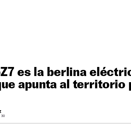
Z7 es la berlina eléctri
ue apunta al territori
Z
: 30