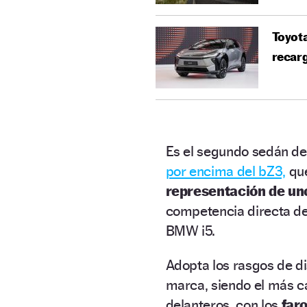
Toyota
recar
Es el segundo sedán de
por encima del bZ3,
que
representación de uno
competencia directa de
BMW i5.
Adopta los rasgos de di
marca, siendo el más ca
delanteros, con los
faro