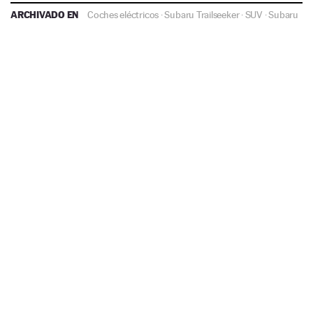
ARCHIVADO EN
Coches eléctricos
·
Subaru Trailseeker
·
SUV
·
Subaru