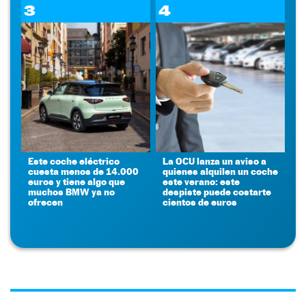
3
4
Este coche eléctrico
La OCU lanza un aviso a
cuesta menos de 14.000
quienes alquilen un coche
euros y tiene algo que
este verano: este
muchos BMW ya no
despiste puede costarte
ofrecen
cientos de euros