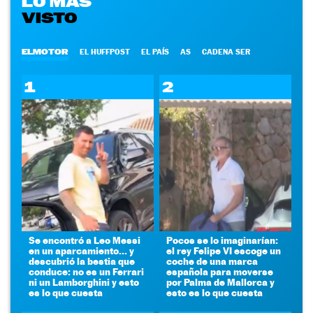
LO MÁS
VISTO
ELMOTOR
EL HUFFPOST
EL PAÍS
AS
CADENA SER
1
2
Se encontró a Leo Messi
Pocos se lo imaginarían:
en un aparcamiento... y
el rey Felipe VI escoge un
descubrió la bestia que
coche de una marca
conduce: no es un Ferrari
española para moverse
ni un Lamborghini y esto
por Palma de Mallorca y
es lo que cuesta
esto es lo que cuesta