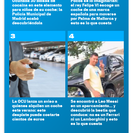
Ocultaba 30 bolsas de
Pocos se lo imaginarían:
cocaína en este elemento
el rey Felipe VI escoge un
para niños de su coche: la
coche de una marca
Policía Municipal de
española para moverse
Madrid acabó
por Palma de Mallorca y
descubriéndola
esto es lo que cuesta
3
4
La OCU lanza un aviso a
Se encontró a Leo Messi
quienes alquilen un coche
en un aparcamiento... y
este verano: este
descubrió la bestia que
despiste puede costarte
conduce: no es un Ferrari
cientos de euros
ni un Lamborghini y esto
es lo que cuesta