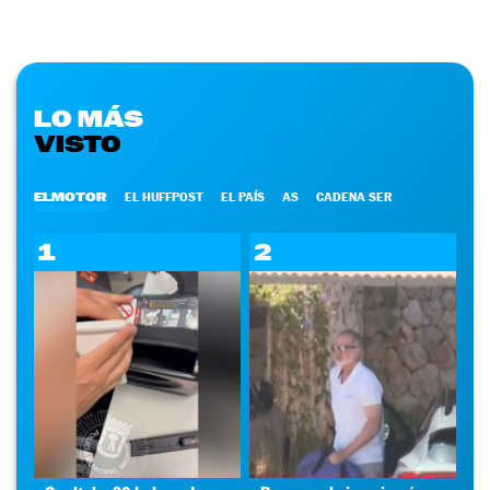
LO MÁS
VISTO
ELMOTOR
EL HUFFPOST
EL PAÍS
AS
CADENA SER
1
2