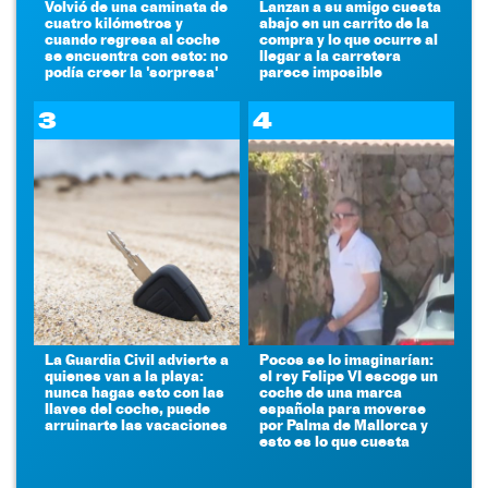
Volvió de una caminata de
Lanzan a su amigo cuesta
cuatro kilómetros y
abajo en un carrito de la
cuando regresa al coche
compra y lo que ocurre al
se encuentra con esto: no
llegar a la carretera
podía creer la 'sorpresa'
parece imposible
3
4
La Guardia Civil advierte a
Pocos se lo imaginarían:
quienes van a la playa:
el rey Felipe VI escoge un
nunca hagas esto con las
coche de una marca
llaves del coche, puede
española para moverse
arruinarte las vacaciones
por Palma de Mallorca y
esto es lo que cuesta