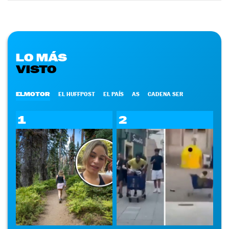
LO MÁS
VISTO
ELMOTOR
EL HUFFPOST
EL PAÍS
AS
CADENA SER
1
2