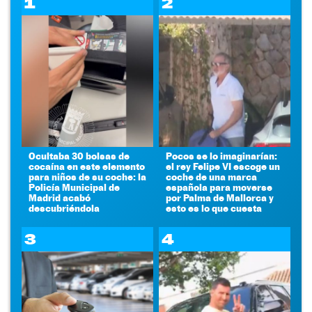
1
2
Ocultaba 30 bolsas de
Pocos se lo imaginarían:
cocaína en este elemento
el rey Felipe VI escoge un
para niños de su coche: la
coche de una marca
Policía Municipal de
española para moverse
Madrid acabó
por Palma de Mallorca y
descubriéndola
esto es lo que cuesta
3
4