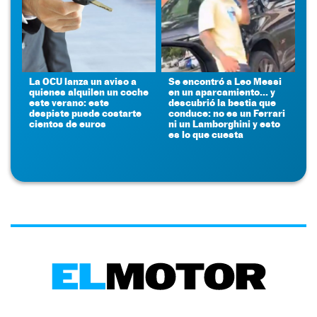
La OCU lanza un aviso a
Se encontró a Leo Messi
quienes alquilen un coche
en un aparcamiento... y
este verano: este
descubrió la bestia que
despiste puede costarte
conduce: no es un Ferrari
cientos de euros
ni un Lamborghini y esto
es lo que cuesta