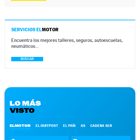
SERVICIOS EL
MOTOR
Encuentra los mejores talleres, seguros, autoescuelas,
neumáticos…
BUSCAR
LO MÁS
VISTO
ELMOTOR
EL HUFFPOST
EL PAÍS
AS
CADENA SER