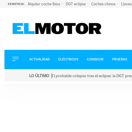
Alquilar coche Ibiza
DGT eclipse
Coches chinos
Llaves
ES NOTICIA:
ACTUALIDAD
ELÉCTRICOS
CONDUCIR
ACTUALIDAD
ELÉCTRICOS
CONDUCIR
PRUEBAS
PRUEBAS
Saltar
VIRALES
LO ÚLTIMO
El probable colapso tras el eclipse: la DGT p
al
PODCAST
LO ÚLTIMO
El probable colapso tras el eclipse: la DGT prevé u
contenido
MOTOS
TECNOLOGÍA
SUPERCOCHES
MOTORTV
PREMIOS
SERVICIOS