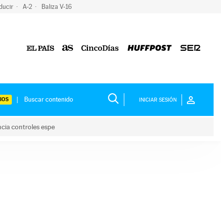
ducir
A-2
Baliza V-16
IOS
INICIAR SESIÓN
ncia controles espe
 y anuncia controles espe