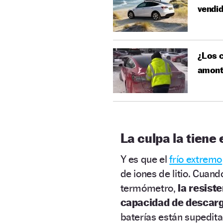
vendi
¿Los c
amont
La culpa la tiene e
Y es que el
frío extremo
de iones de litio. Cuand
termómetro,
la resist
capacidad de descarg
baterías están supedit