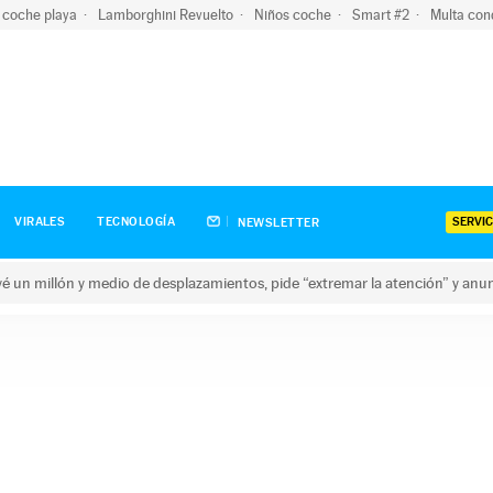
 coche playa
Lamborghini Revuelto
Niños coche
Smart #2
Multa con
SERVIC
VIRALES
TECNOLOGÍA
NEWSLETTER
revé un millón y medio de desplazamientos, pide “extremar la atención” y anu
n millón y medio de desplazamientos, pide “extremar la atención”