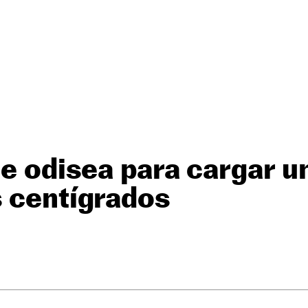
le odisea para cargar u
s centígrados