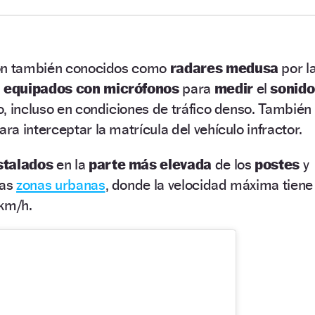
son también conocidos como
radares medusa
por l
n
equipados con micrófonos
para
medir
el
sonido
, incluso en condiciones de tráfico denso. También
a interceptar la matrícula del vehículo infractor.
stalados
en la
parte más elevada
de los
postes
y
las
zonas urbanas
, donde la velocidad máxima tiene
 km/h.