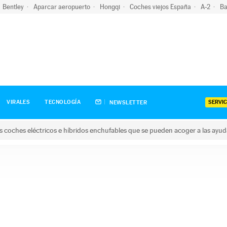
Bentley
Aparcar aeropuerto
Hongqi
Coches viejos España
A-2
Ba
SERVIC
VIRALES
TECNOLOGÍA
NEWSLETTER
s coches eléctricos e híbridos enchufables que se pueden acoger a las ayu
hes eléctricos e híbridos enchufables que se pueden acoger a la