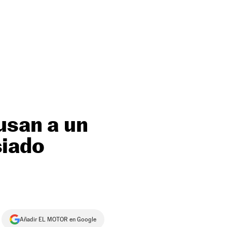
usan a un
siado
Añadir EL MOTOR en Google