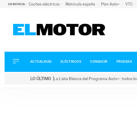
Coches eléctricos
Matrícula españa
Plan Auto+
VTC
ES NOTICIA:
ACTUALIDAD
ELÉCTRICOS
CONDUCIR
ACTUALIDAD
ELÉCTRICOS
CONDUCIR
PRUEBAS
PRUEBAS
Saltar
VIRALES
LO ÚLTIMO
La Lista Blanca del Programa Auto+: todos lo
al
PODCAST
LO ÚLTIMO
La Lista Blanca del Programa Auto+: todos los coc
contenido
MOTOS
TECNOLOGÍA
SUPERCOCHES
MOTORTV
PREMIOS
SERVICIOS