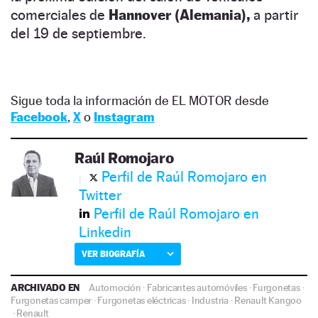
comerciales de
Hannover (Alemania),
a partir
del 19 de septiembre.
Sigue toda la información de EL MOTOR desde
Facebook
,
X
o
Instagram
Raúl Romojaro
Perfil de Raúl Romojaro en
Twitter
Perfil de Raúl Romojaro en
Linkedin
VER BIOGRAFÍA
ARCHIVADO EN
Automoción
·
Fabricantes automóviles
·
Furgonetas
·
Furgonetas camper
·
Furgonetas eléctricas
·
Industria
·
Renault Kangoo
·
Renault