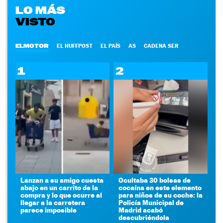
LO MÁS
VISTO
ELMOTOR
EL HUFFPOST
EL PAÍS
AS
CADENA SER
1
2
Lanzan a su amigo cuesta
Ocultaba 30 bolsas de
abajo en un carrito de la
cocaína en este elemento
compra y lo que ocurre al
para niños de su coche: la
llegar a la carretera
Policía Municipal de
parece imposible
Madrid acabó
descubriéndola