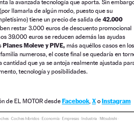
nta la avanzada tecnología que aporta. Sin embargo
 (por llamarla de algún modo, puesto que su
pletísimo) tiene un precio de salida de
42.000
eben restar 3.000 euros de descuento promocional
esos 39.000 euros se reducen además las ayudas
s
Planes Moleve y PIVE,
más aquéllos casos en lo
familia numerosa, el coste final se quedaría en torn
 cantidad que ya se antoja realmente ajustada par
mento, tecnología y posibilidades.
ción de EL MOTOR desde
Facebook
,
X
o
Instagram
oches
Coches híbridos
Economía
Empresas
Industria
Mitsubishi
·
·
·
·
·
·