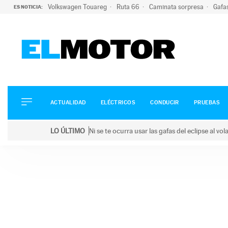
Volkswagen Touareg
Ruta 66
Caminata sorpresa
Gafa
ES NOTICIA:
ACTUALIDAD
ELÉCTRICOS
CONDUCIR
ACTUALIDAD
ELÉCTRICOS
CONDUCIR
PRUEBAS
PRUEBAS
Saltar
VIRALES
LO ÚLTIMO
Ni se te ocurra usar las gafas del eclipse al v
al
PODCAST
LO ÚLTIMO
Ni se te ocurra usar las gafas del eclipse al volant
contenido
MOTOS
TECNOLOGÍA
SUPERCOCHES
MOTORTV
PREMIOS
SERVICIOS