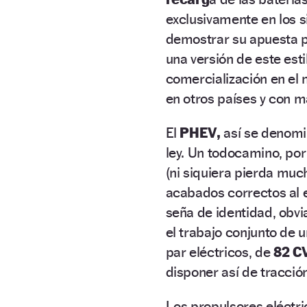
exclusivamente en los s
demostrar su apuesta p
una versión de este est
comercialización en el 
en otros países y con m
El
PHEV,
así se denomin
ley. Un todocamino, por
(ni siquiera pierda much
acabados correctos al 
seña de identidad, obv
el trabajo conjunto de 
par eléctricos, de
82 CV
disponer así de tracció
Los propulsores eléctr