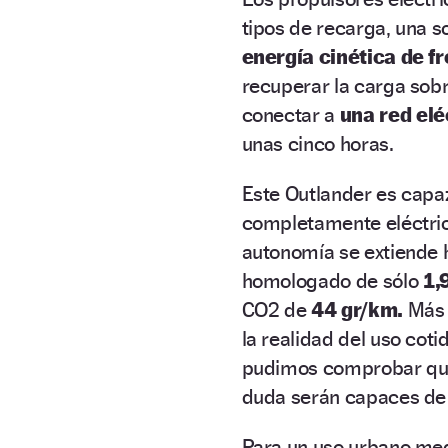
tipos de recarga, una s
energía cinética de f
recuperar la carga sob
conectar a
una red el
unas cinco horas.
Este Outlander es capa
completamente eléctric
autonomía se extiende 
homologado de sólo
1,
CO2 de
44 gr/km.
Más a
la realidad del uso cot
pudimos comprobar qu
duda serán capaces de 
Para un uso urbano med