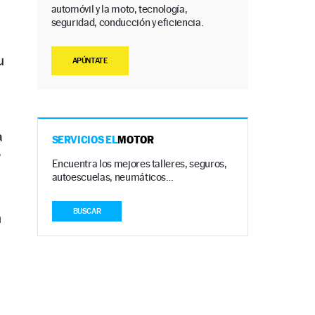
automóvil y la moto, tecnología,
seguridad, conducción y eficiencia.
u
APÚNTATE
a
SERVICIOS EL
MOTOR
r
Encuentra los mejores talleres, seguros,
autoescuelas, neumáticos…
BUSCAR
n