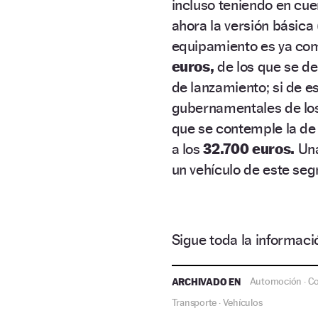
incluso teniendo en cue
ahora la versión básica
equipamiento es ya com
euros,
de los que se d
de lanzamiento; si de 
gubernamentales de lo
que se contemple la de 
a los
32.700 euros.
Una
un vehículo de este seg
Sigue toda la informa
ARCHIVADO EN
Automoción
C
·
Transporte
Vehículos
·