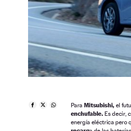
Para
Mitsubishi,
el fut
enchufable.
Es decir, 
energía eléctrica pero
recarg
a de las batería