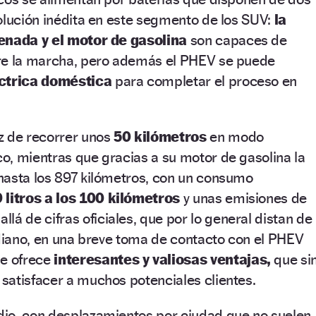
olución inédita en este segmento de los SUV:
la
renada y el motor de gasolina
son capaces de
re la marcha, pero además el PHEV se puede
éctrica doméstica
para completar el proceso en
z de recorrer unos
50 kilómetros
en modo
o, mientras que gracias a su motor de gasolina la
hasta los 897 kilómetros, con un consumo
9 litros a los 100 kilómetros
y unas emisiones de
llá de cifras oficiales, que por lo general distan de
idiano, en una breve toma de contacto con el PHEV
e ofrece
interesantes y valiosas ventajas,
que si
satisfacer a muchos potenciales clientes.
io, con desplazamientos por ciudad que no suelen