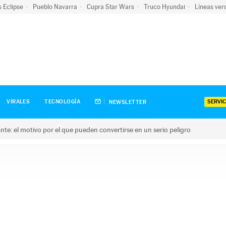
s Eclipse
Pueblo Navarra
Cupra Star Wars
Truco Hyundai
Líneas ver
SERVIC
VIRALES
TECNOLOGÍA
NEWSLETTER
olante: el motivo por el que pueden convertirse en un serio peligro
e: el motivo por el que pueden convertirse en un serio peligro