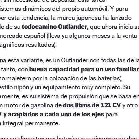
istemas dinámicos del propio automóvil. Y para
or esta tendencia, la marca japonesa ha lanzado
ilo de su
todocamino Outlander,
que ahora inicia s
mercado español (lleva ya algunos meses a la venta
agníficos resultados).
a esta variante, es un Outlander con todas las de l
 tanto, con
buena capacidad para un uso familia
o maletero por la colocación de las baterías),
estilo nipón y un equipamiento muy completo. Su
iamente, es su sistema de propulsión que se basa e
un motor de gasolina de
dos litros de 121 CV
y otro
 y acoplados a cada uno de los ejes
para
n integral permanente.
icos se alimentan por baterías que disponen de dos