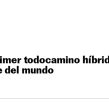
rimer todocamino híbri
e del mundo