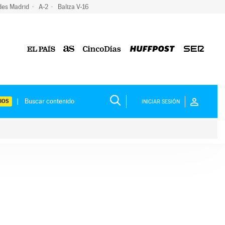
des Madrid
A-2
Baliza V-16
IOS
INICIAR SESIÓN