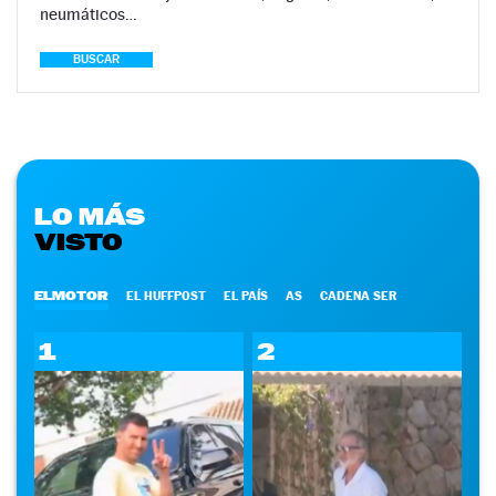
neumáticos…
BUSCAR
LO MÁS
VISTO
ELMOTOR
EL HUFFPOST
EL PAÍS
AS
CADENA SER
1
2