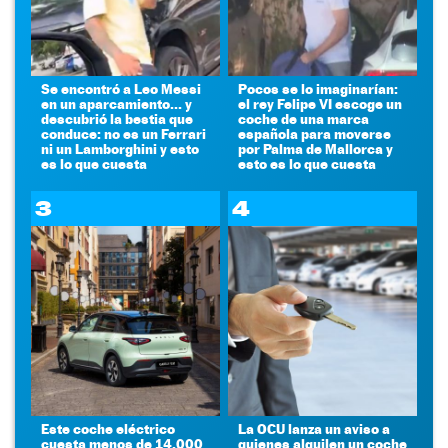
Se encontró a Leo Messi
Pocos se lo imaginarían:
en un aparcamiento... y
el rey Felipe VI escoge un
descubrió la bestia que
coche de una marca
conduce: no es un Ferrari
española para moverse
ni un Lamborghini y esto
por Palma de Mallorca y
es lo que cuesta
esto es lo que cuesta
3
4
Este coche eléctrico
La OCU lanza un aviso a
cuesta menos de 14.000
quienes alquilen un coche