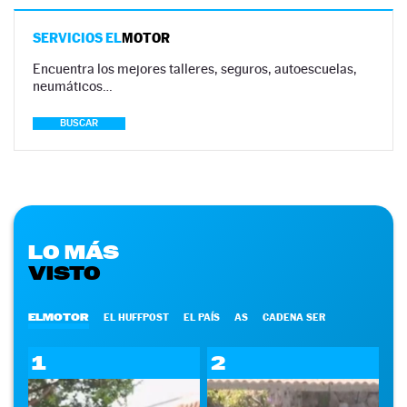
SERVICIOS EL
MOTOR
Encuentra los mejores talleres, seguros, autoescuelas,
neumáticos…
BUSCAR
LO MÁS
VISTO
ELMOTOR
EL HUFFPOST
EL PAÍS
AS
CADENA SER
1
2