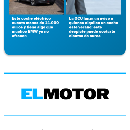
Este coche eléctrico
La OCU lanza un aviso a
cuesta menos de 14.000
quienes alquilen un coche
euros y tiene algo que
este verano: este
muchos BMW ya no
despiste puede costarte
ofrecen
cientos de euros