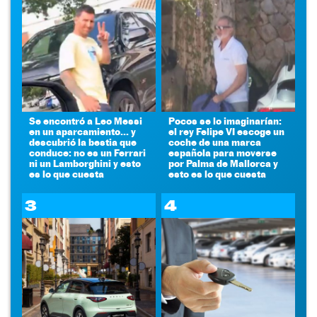
Se encontró a Leo Messi
Pocos se lo imaginarían:
en un aparcamiento... y
el rey Felipe VI escoge un
descubrió la bestia que
coche de una marca
conduce: no es un Ferrari
española para moverse
ni un Lamborghini y esto
por Palma de Mallorca y
es lo que cuesta
esto es lo que cuesta
3
4