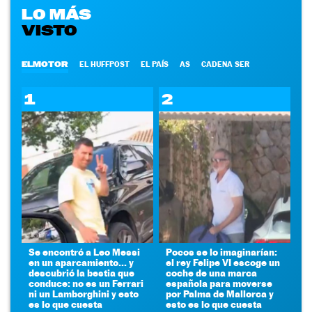
LO MÁS
VISTO
ELMOTOR
EL HUFFPOST
EL PAÍS
AS
CADENA SER
1
2
Se encontró a Leo Messi
Pocos se lo imaginarían:
en un aparcamiento... y
el rey Felipe VI escoge un
descubrió la bestia que
coche de una marca
conduce: no es un Ferrari
española para moverse
ni un Lamborghini y esto
por Palma de Mallorca y
es lo que cuesta
esto es lo que cuesta