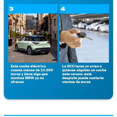
3
4
Este coche eléctrico
La OCU lanza un aviso a
cuesta menos de 14.000
quienes alquilen un coche
euros y tiene algo que
este verano: este
muchos BMW ya no
despiste puede costarte
ofrecen
cientos de euros