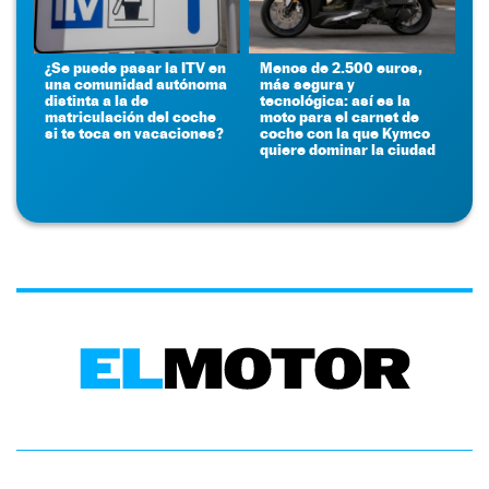
¿Se puede pasar la ITV en
Menos de 2.500 euros,
una comunidad autónoma
más segura y
distinta a la de
tecnológica: así es la
matriculación del coche
moto para el carnet de
si te toca en vacaciones?
coche con la que Kymco
quiere dominar la ciudad