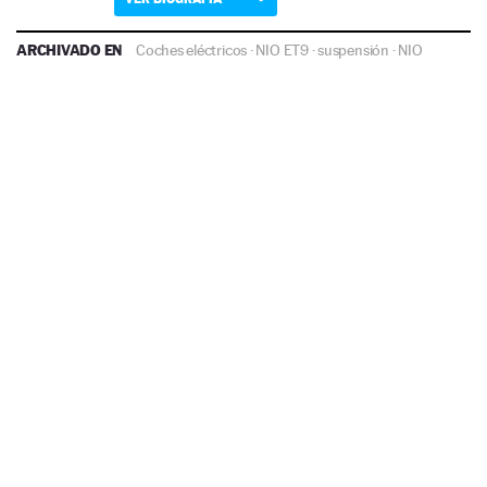
ARCHIVADO EN
Coches eléctricos
·
NIO ET9
·
suspensión
·
NIO