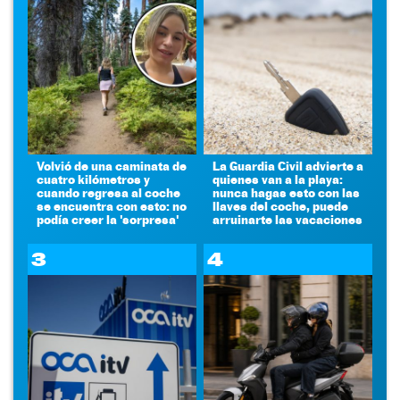
Volvió de una caminata de
La Guardia Civil advierte a
cuatro kilómetros y
quienes van a la playa:
cuando regresa al coche
nunca hagas esto con las
se encuentra con esto: no
llaves del coche, puede
podía creer la 'sorpresa'
arruinarte las vacaciones
3
4