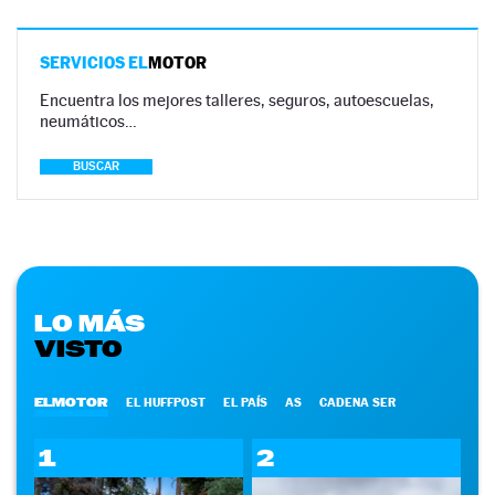
SERVICIOS EL
MOTOR
Encuentra los mejores talleres, seguros, autoescuelas,
neumáticos…
BUSCAR
LO MÁS
VISTO
ELMOTOR
EL HUFFPOST
EL PAÍS
AS
CADENA SER
1
2