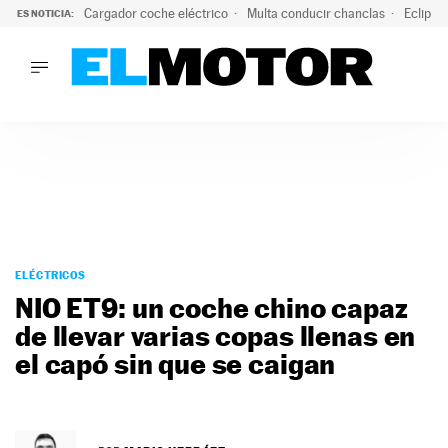
Cargador coche eléctrico
Multa conducir chanclas
Eclipse
ES NOTICIA:
LO ÚLTIMO
El hiperdeportivo que desafía todas las tendencias: V12 a
LO ÚLTIMO
El hiperdeportivo que desafía todas las tendencias: V12 at
ACTUALIDAD
ELÉCTRICOS
CONDUCIR
PRUEBAS
Saltar
VIRALES
al
ELÉCTRICOS
PODCAST
contenido
NIO ET9: un coche chino capaz
MOTOS
de llevar varias copas llenas en
TECNOLOGÍA
el capó sin que se caigan
SUPERCOCHES
MOTORTV
PREMIOS
SERVICIOS