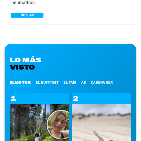
neumáticos…
BUSCAR
LO MÁS
VISTO
ELMOTOR
EL HUFFPOST
EL PAÍS
AS
CADENA SER
1
2