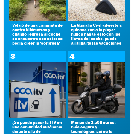
Volvió de una caminata de
La Guardia Civil advierte a
cuatro kilómetros y
quienes van a la playa:
cuando regresa al coche
nunca hagas esto con las
se encuentra con esto: no
llaves del coche, puede
podía creer la 'sorpresa'
arruinarte las vacaciones
3
4
¿Se puede pasar la ITV en
Menos de 2.500 euros,
una comunidad autónoma
más segura y
distinta a la de
tecnológica: así es la