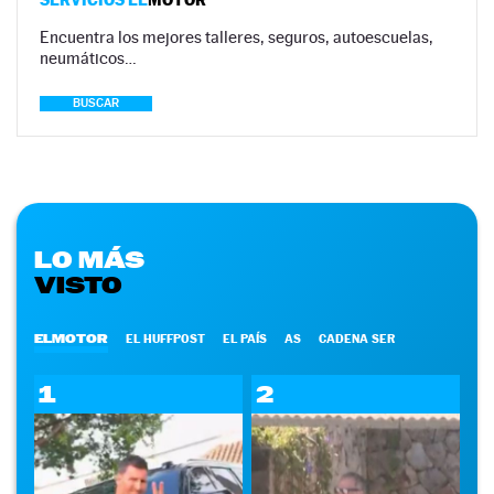
Encuentra los mejores talleres, seguros, autoescuelas,
neumáticos…
BUSCAR
LO MÁS
VISTO
ELMOTOR
EL HUFFPOST
EL PAÍS
AS
CADENA SER
1
2