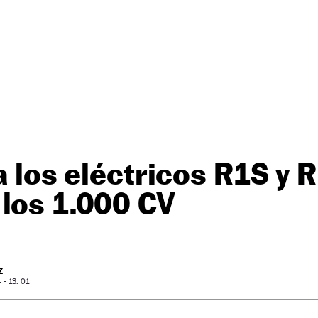
va los eléctricos R1S y 
los 1.000 CV
Z
- 13: 01