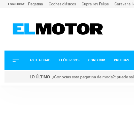
Pegatina
Coches clásicos
Cupra rey Felipe
Caravana l
ES NOTICIA:
ACTUALIDAD
ELÉCTRICOS
CONDUCIR
ACTUALIDAD
ELÉCTRICOS
CONDUCIR
PRUEBAS
PRUEBAS
Saltar
VIRALES
LO ÚLTIMO
¿Conocías esta pegatina de moda?: puede salv
al
PODCAST
LO ÚLTIMO
¿Conocías esta pegatina de moda?: puede salvar tu
contenido
MOTOS
TECNOLOGÍA
SUPERCOCHES
MOTORTV
PREMIOS
SERVICIOS