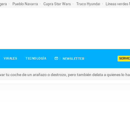
igera
Pueblo Navarra
Cupra Star Wars
Truco Hyundai
Líneas verdes
SERVIC
VIRALES
TECNOLOGÍA
NEWSLETTER
ar tu coche de un arañazo o destrozo, pero también delata a quienes lo h
 coche de un arañazo o destrozo, pero también delata a quienes 