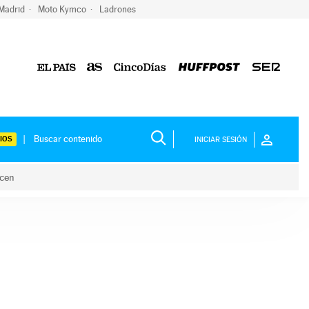
 Madrid
Moto Kymco
Ladrones
IOS
INICIAR SESIÓN
acen
lo hacen