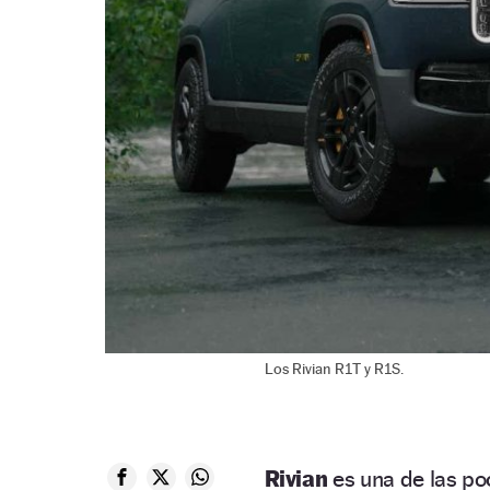
Los Rivian R1T y R1S.
Rivian
es una de las p