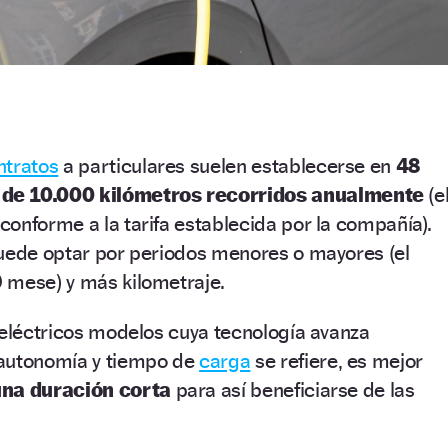
ntratos
a particulares suelen establecerse en
48
de 10.000 kilómetros recorridos anualmente
(e
onforme a la tarifa establecida por la compañía).
puede optar por periodos menores o mayores (el
 mese) y más kilometraje.
 eléctricos modelos cuya tecnología avanza
 autonomía y tiempo de
carga
se refiere, es mejor
una duración corta
para así beneficiarse de las