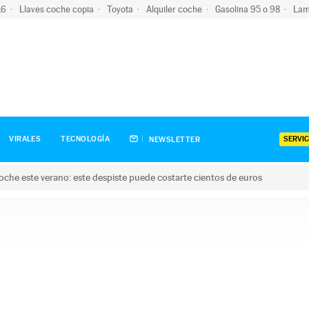
-16
Llaves coche copia
Toyota
Alquiler coche
Gasolina 95 o 98
Lam
SERVIC
VIRALES
TECNOLOGÍA
NEWSLETTER
oche este verano: este despiste puede costarte cientos de euros
este verano: este despiste puede costarte cientos de euros