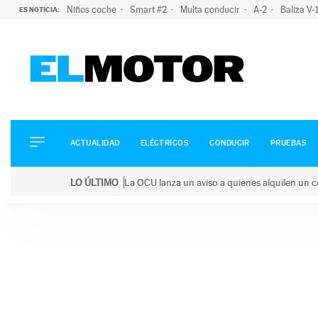
Niños coche
Smart #2
Multa conducir
A-2
Baliza V
ES NOTICIA:
ACTUALIDAD
ELÉCTRICOS
CONDUCIR
ACTUALIDAD
ELÉCTRICOS
CONDUCIR
PRUEBAS
PRUEBAS
Saltar
VIRALES
LO ÚLTIMO
La OCU lanza un aviso a quienes alquilen un c
al
PODCAST
LO ÚLTIMO
La OCU lanza un aviso a quienes alquilen un coche 
contenido
MOTOS
TECNOLOGÍA
SUPERCOCHES
MOTORTV
PREMIOS
SERVICIOS