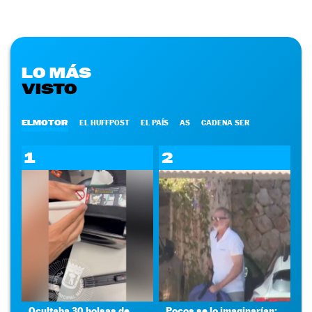
LO MÁS
VISTO
ELMOTOR
EL HUFFPOST
EL PAÍS
AS
CADENA SER
1
2
Ocultaba 30 bolsas de
Pocos se lo imaginarían: