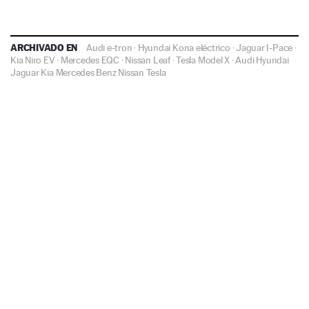
ARCHIVADO EN
Audi e-tron
·
Hyundai Kona eléctrico
·
Jaguar I-Pace
·
Kia Niro EV
·
Mercedes EQC
·
Nissan Leaf
·
Tesla Model X
·
Audi
Hyundai
Jaguar
Kia
Mercedes Benz
Nissan
Tesla