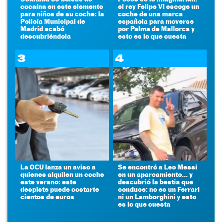
cocaína en este elemento
el rey Felipe VI escoge un
para niños de su coche: la
coche de una marca
Policía Municipal de
española para moverse
Madrid acabó
por Palma de Mallorca y
descubriéndola
esto es lo que cuesta
3
4
La OCU lanza un aviso a
Se encontró a Leo Messi
quienes alquilen un coche
en un aparcamiento... y
este verano: este
descubrió la bestia que
despiste puede costarte
conduce: no es un Ferrari
cientos de euros
ni un Lamborghini y esto
es lo que cuesta