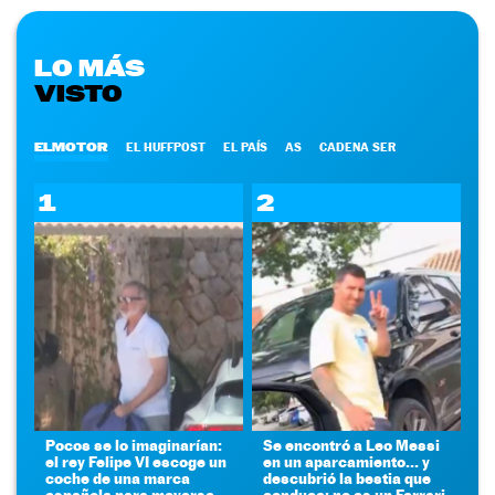
LO MÁS
VISTO
ELMOTOR
EL HUFFPOST
EL PAÍS
AS
CADENA SER
1
2
Pocos se lo imaginarían:
Se encontró a Leo Messi
el rey Felipe VI escoge un
en un aparcamiento... y
coche de una marca
descubrió la bestia que
española para moverse
conduce: no es un Ferrari