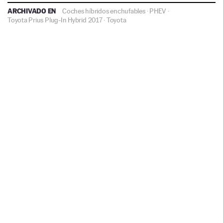
ARCHIVADO EN
Coches híbridos enchufables
·
PHEV
·
Toyota Prius Plug-In Hybrid 2017
·
Toyota