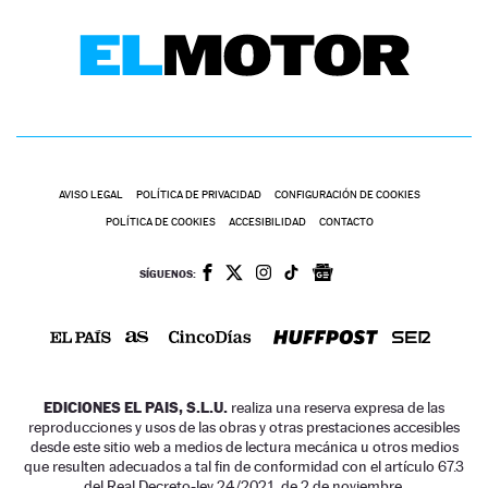
AVISO LEGAL
POLÍTICA DE PRIVACIDAD
CONFIGURACIÓN DE COOKIES
POLÍTICA DE COOKIES
ACCESIBILIDAD
CONTACTO
SÍGUENOS:
EDICIONES EL PAIS, S.L.U.
realiza una reserva expresa de las
reproducciones y usos de las obras y otras prestaciones accesibles
desde este sitio web a medios de lectura mecánica u otros medios
que resulten adecuados a tal fin de conformidad con el artículo 67.3
del Real Decreto-ley 24/2021, de 2 de noviembre.