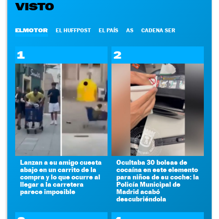
VISTO
ELMOTOR
EL HUFFPOST
EL PAÍS
AS
CADENA SER
1
2
Lanzan a su amigo cuesta
Ocultaba 30 bolsas de
abajo en un carrito de la
cocaína en este elemento
compra y lo que ocurre al
para niños de su coche: la
llegar a la carretera
Policía Municipal de
parece imposible
Madrid acabó
descubriéndola