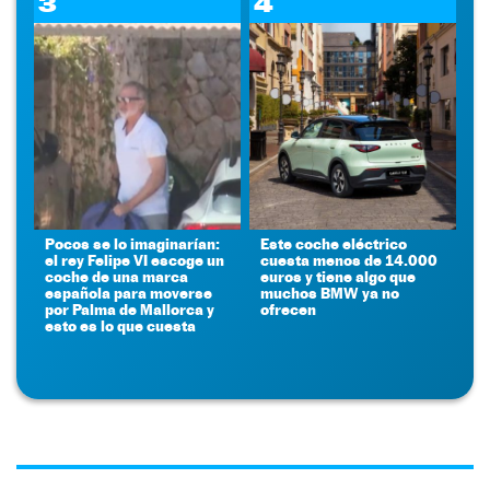
3
4
Pocos se lo imaginarían:
Este coche eléctrico
el rey Felipe VI escoge un
cuesta menos de 14.000
coche de una marca
euros y tiene algo que
española para moverse
muchos BMW ya no
por Palma de Mallorca y
ofrecen
esto es lo que cuesta