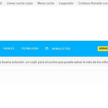
-16
Llaves coche copia
Messi coche
Leapmotor
Cristiano Ronaldo co
SERVIC
VIRALES
TECNOLOGÍA
NEWSLETTER
una buena solución: un cojín para el coche que puede salvar la vida de los niñ
ena solución: un cojín para el coche que puede salvar la vida de 