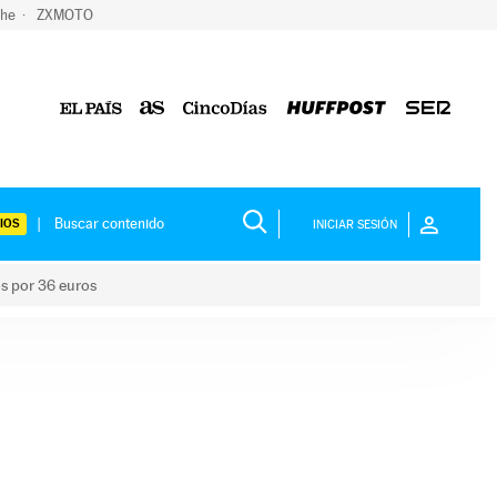
che
ZXMOTO
IOS
INICIAR SESIÓN
os por 36 euros
los niños por 36 euros