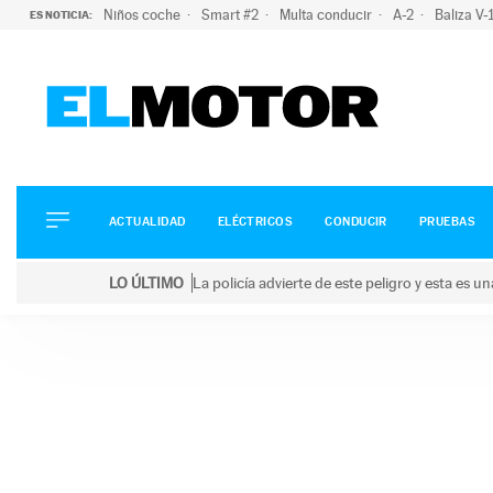
Niños coche
Smart #2
Multa conducir
A-2
Baliza V
ES NOTICIA:
ACTUALIDAD
ELÉCTRICOS
CONDUCIR
ACTUALIDAD
ELÉCTRICOS
CONDUCIR
PRUEBAS
PRUEBAS
Saltar
VIRALES
LO ÚLTIMO
La policía advierte de este peligro y esta es 
al
PODCAST
LO ÚLTIMO
La policía advierte de este peligro y esta es una bu
contenido
MOTOS
TECNOLOGÍA
SUPERCOCHES
MOTORTV
PREMIOS
SERVICIOS