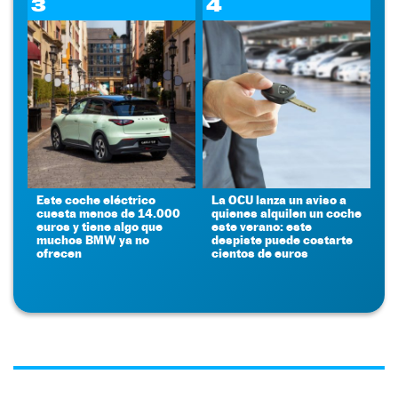
3
4
Este coche eléctrico
La OCU lanza un aviso a
cuesta menos de 14.000
quienes alquilen un coche
euros y tiene algo que
este verano: este
muchos BMW ya no
despiste puede costarte
ofrecen
cientos de euros