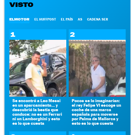
VISTO
ELMOTOR
EL HUFFPOST
EL PAÍS
AS
CADENA SER
1
2
Se encontró a Leo Messi
Pocos se lo imaginarían:
en un aparcamiento... y
el rey Felipe VI escoge un
descubrió la bestia que
coche de una marca
conduce: no es un Ferrari
española para moverse
ni un Lamborghini y esto
por Palma de Mallorca y
es lo que cuesta
esto es lo que cuesta