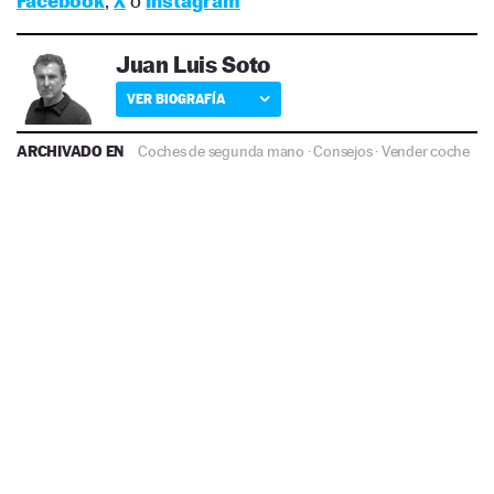
Facebook
,
X
o
Instagram
Juan Luis Soto
VER BIOGRAFÍA
ARCHIVADO EN
Coches de segunda mano
·
Consejos
·
Vender coche