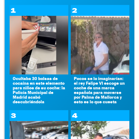
1
2
Ocultaba 30 bolsas de
Pocos se lo imaginarían:
cocaína en este elemento
el rey Felipe VI escoge un
para niños de su coche: la
coche de una marca
Policía Municipal de
española para moverse
Madrid acabó
por Palma de Mallorca y
descubriéndola
esto es lo que cuesta
3
4