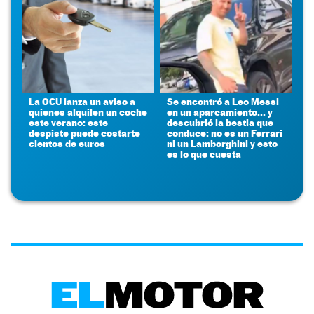
La OCU lanza un aviso a
Se encontró a Leo Messi
quienes alquilen un coche
en un aparcamiento... y
este verano: este
descubrió la bestia que
despiste puede costarte
conduce: no es un Ferrari
cientos de euros
ni un Lamborghini y esto
es lo que cuesta