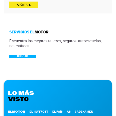
APÚNTATE
SERVICIOS EL
MOTOR
Encuentra los mejores talleres, seguros, autoescuelas,
neumáticos…
BUSCAR
LO MÁS
VISTO
ELMOTOR
EL HUFFPOST
EL PAÍS
AS
CADENA SER