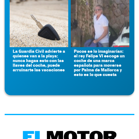
La Guardia Civil advierte a
Pocos se lo imaginarían:
quienes van a la playa:
el rey Felipe VI escoge un
nunca hagas esto con las
coche de una marca
llaves del coche, puede
española para moverse
arruinarte las vacaciones
por Palma de Mallorca y
esto es lo que cuesta