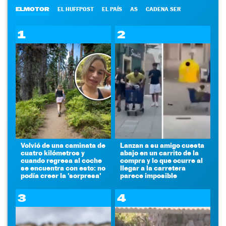
ELMOTOR
EL HUFFPOST
EL PAÍS
AS
CADENA SER
1
2
Volvió de una caminata de
Lanzan a su amigo cuesta
cuatro kilómetros y
abajo en un carrito de la
cuando regresa al coche
compra y lo que ocurre al
se encuentra con esto: no
llegar a la carretera
podía creer la 'sorpresa'
parece imposible
3
4