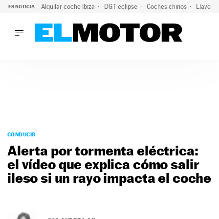
Alquilar coche Ibiza
DGT eclipse
Coches chinos
Llaves 
ES NOTICIA:
LO ÚLTIMO
El probable colapso tras el eclipse: la DGT prevé un millón 
LO ÚLTIMO
El probable colapso tras el eclipse: la DGT prevé un millón 
ACTUALIDAD
ELÉCTRICOS
CONDUCIR
PRUEBAS
Saltar
VIRALES
al
CONDUCIR
PODCAST
contenido
Alerta por tormenta eléctrica:
MOTOS
el vídeo que explica cómo salir
TECNOLOGÍA
ileso si un rayo impacta el coche
SUPERCOCHES
MOTORTV
PREMIOS
SERVICIOS