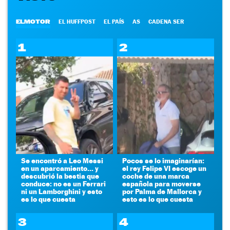
ELMOTOR
EL HUFFPOST
EL PAÍS
AS
CADENA SER
1
2
Se encontró a Leo Messi
Pocos se lo imaginarían:
en un aparcamiento... y
el rey Felipe VI escoge un
descubrió la bestia que
coche de una marca
conduce: no es un Ferrari
española para moverse
ni un Lamborghini y esto
por Palma de Mallorca y
es lo que cuesta
esto es lo que cuesta
3
4