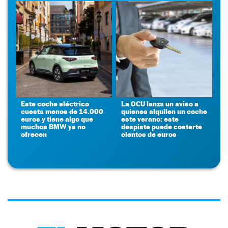
Este coche eléctrico
La OCU lanza un aviso a
cuesta menos de 14.000
quienes alquilen un coche
euros y tiene algo que
este verano: este
muchos BMW ya no
despiste puede costarte
ofrecen
cientos de euros