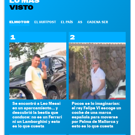
LO MÁS
VISTO
ELMOTOR
EL HUFFPOST
EL PAÍS
AS
CADENA SER
1
2
Se encontró a Leo Messi
Pocos se lo imaginarían:
en un aparcamiento... y
el rey Felipe VI escoge un
descubrió la bestia que
coche de una marca
conduce: no es un Ferrari
española para moverse
ni un Lamborghini y esto
por Palma de Mallorca y
es lo que cuesta
esto es lo que cuesta