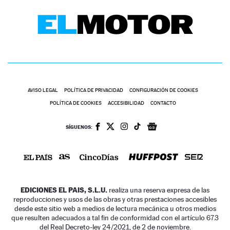
AVISO LEGAL
POLÍTICA DE PRIVACIDAD
CONFIGURACIÓN DE COOKIES
POLÍTICA DE COOKIES
ACCESIBILIDAD
CONTACTO
SÍGUENOS:
EDICIONES EL PAIS, S.L.U.
realiza una reserva expresa de las
reproducciones y usos de las obras y otras prestaciones accesibles
desde este sitio web a medios de lectura mecánica u otros medios
que resulten adecuados a tal fin de conformidad con el artículo 67.3
del Real Decreto-ley 24/2021, de 2 de noviembre.