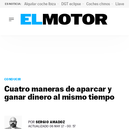
Alquilar coche Ibiza
DGT eclipse
Coches chinos
Llaves 
ES NOTICIA:
LO ÚLTIMO
Hongqi prepara su desembarco en España: SUV eléctricos c
LO ÚLTIMO
Hongqi prepara su desembarco en España: SUV eléctricos c
ACTUALIDAD
ELÉCTRICOS
CONDUCIR
PRUEBAS
Saltar
VIRALES
al
CONDUCIR
PODCAST
contenido
Cuatro maneras de aparcar y
MOTOS
ganar dinero al mismo tiempo
TECNOLOGÍA
SUPERCOCHES
MOTORTV
PREMIOS
SERGIO AMADOZ
POR
SERVICIOS
ACTUALIZADO 06 MAY 17 - 00: 57