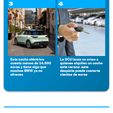
3
4
Este coche eléctrico
La OCU lanza un aviso a
cuesta menos de 14.000
quienes alquilen un coche
euros y tiene algo que
este verano: este
muchos BMW ya no
despiste puede costarte
ofrecen
cientos de euros