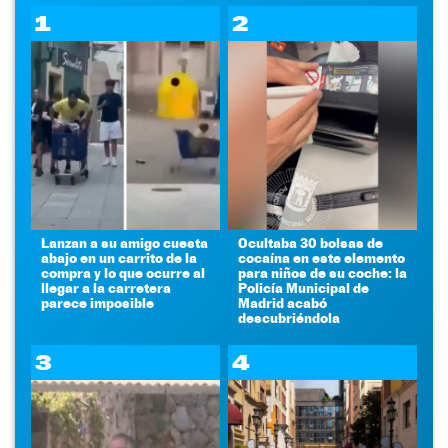
1
2
Lanzan a su amigo cuesta
Ocultaba 30 bolsas de
abajo en un carrito de la
cocaína en este elemento
compra y lo que ocurre al
para niños de su coche: la
llegar a la carretera
Policía Municipal de
parece imposible
Madrid acabó
descubriéndola
3
4