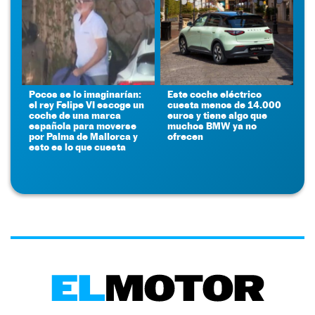
Pocos se lo imaginarían:
Este coche eléctrico
el rey Felipe VI escoge un
cuesta menos de 14.000
coche de una marca
euros y tiene algo que
española para moverse
muchos BMW ya no
por Palma de Mallorca y
ofrecen
esto es lo que cuesta