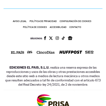
AVISO LEGAL
POLÍTICA DE PRIVACIDAD
CONFIGURACIÓN DE COOKIES
POLÍTICA DE COOKIES
ACCESIBILIDAD
CONTACTO
SÍGUENOS:
EDICIONES EL PAIS, S.L.U.
realiza una reserva expresa de las
reproducciones y usos de las obras y otras prestaciones accesibles
desde este sitio web a medios de lectura mecánica u otros medios
que resulten adecuados a tal fin de conformidad con el artículo 67.3
del Real Decreto-ley 24/2021, de 2 de noviembre.