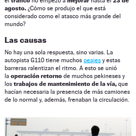
el
tráfico
no empezó a
mejorar
hasta el
23 de
agosto.
¿Cómo se produjo el que está
considerado como el atasco más grande del
mundo?
Las causas
No hay una sola respuesta, sino varias. La
autopista G110 tiene muchos
peajes
y estas
barreras ralentizan el ritmo. A esto se unió
la
operación retorno
de muchos pekineses y
los
trabajos de mantenimiento de la vía,
que
hacían necesaria la presencia de más camiones
de lo normal y, además, frenaban la circulación.