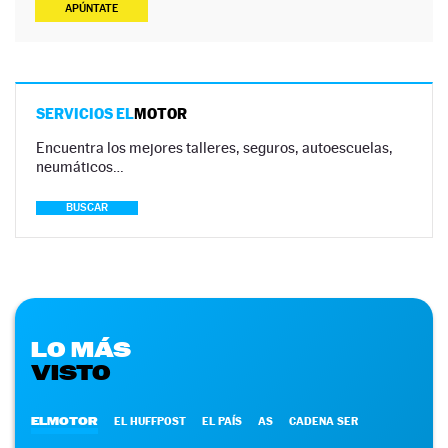
APÚNTATE
SERVICIOS EL
MOTOR
Encuentra los mejores talleres, seguros, autoescuelas,
neumáticos…
BUSCAR
LO MÁS
VISTO
ELMOTOR
EL HUFFPOST
EL PAÍS
AS
CADENA SER