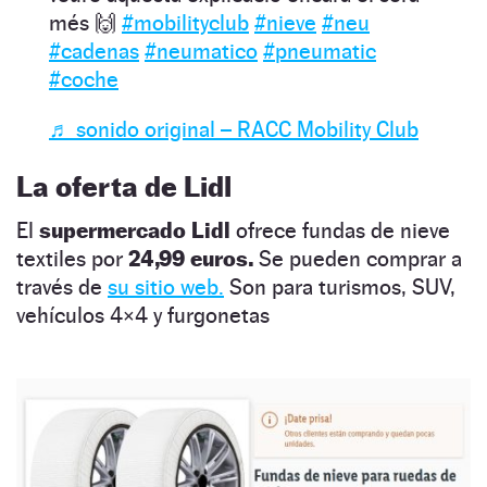
més 🙌
#mobilityclub
#nieve
#neu
#cadenas
#neumatico
#pneumatic
#coche
♬ sonido original – RACC Mobility Club
La oferta de Lidl
El
supermercado Lidl
ofrece fundas de nieve
textiles por
24,99 euros.
Se pueden comprar a
través de
su sitio web.
Son para turismos, SUV,
vehículos 4×4 y furgonetas