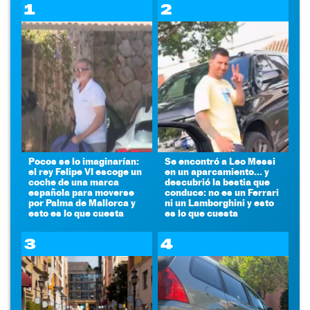
1
2
Pocos se lo imaginarían:
Se encontró a Leo Messi
el rey Felipe VI escoge un
en un aparcamiento... y
coche de una marca
descubrió la bestia que
española para moverse
conduce: no es un Ferrari
por Palma de Mallorca y
ni un Lamborghini y esto
esto es lo que cuesta
es lo que cuesta
3
4