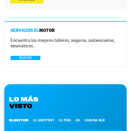
SERVICIOS EL
MOTOR
Encuentra los mejores talleres, seguros, autoescuelas,
neumáticos…
BUSCAR
LO MÁS
VISTO
ELMOTOR
EL HUFFPOST
EL PAÍS
AS
CADENA SER