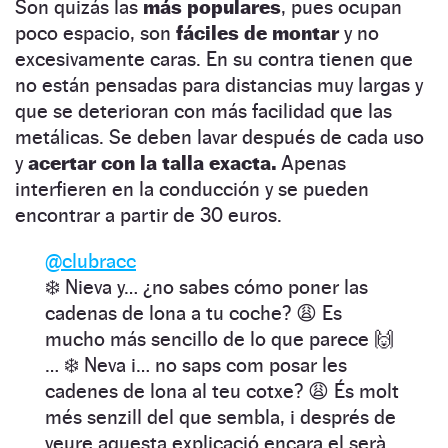
Son quizás las
más populares
, pues ocupan
poco espacio, son
fáciles de montar
y no
excesivamente caras. En su contra tienen que
no están pensadas para distancias muy largas y
que se deterioran con más facilidad que las
metálicas. Se deben lavar después de cada uso
y
acertar con la talla exacta.
Apenas
interfieren en la conducción y se pueden
encontrar a partir de 30 euros.
@clubracc
❄️ Nieva y… ¿no sabes cómo poner las
cadenas de lona a tu coche? 😩 Es
mucho más sencillo de lo que parece 🙌
… ❄️ Neva i… no saps com posar les
cadenes de lona al teu cotxe? 😩 És molt
més senzill del que sembla, i després de
veure aquesta explicació encara el serà