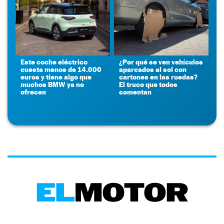
Este coche eléctrico
¿Por qué se ven vehículos
cuesta menos de 14.000
aparcados al sol con
euros y tiene algo que
cartones en las ruedas?
muchos BMW ya no
El truco que todos
ofrecen
comentan